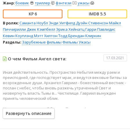
Жанр:
боевик
😎
триллер
🤯
фэнтези
🧝‍♂️
ужасы
😱
6
5.5
В ролях:
Саманта Ноубл
Энди Уитфилд
Дуэйн Стивенсон
Майкл
Пиччирилли
Джек Кэмпбелл
Эрика Хейнатц
Гарри Павлидис
Кевин Коуплэнд
Мэтт Хилтон Тодд
Брендан Клиркин
Разделы:
Зарубежные фильмы
Фильмы
Ужасы
17.03.2021
О чем Фильм Ангел света:
Иная действительность. Пространство Небытия между раем и
преисподней, где господствует мрак, и ведутся вековые битвы за
возрожденные души. Архангел Гавриил - божественный вестник -
послан с небес, чтобы вновь разжечь утраченный Свет и
низвергнуть власть Тьмы в... Чистилище. Гавриил вынужден
принять человеческий облик.
Но на пороге решающей битвы с Падшими Ангелами его
Развернуть описание
начинает обуревать внутренняя борьба с собственными
человеческими чувствами. Устоит ли Он в этом противоборстве?
Ведь Он - последний Луч Надежды в царстве Тьмы.