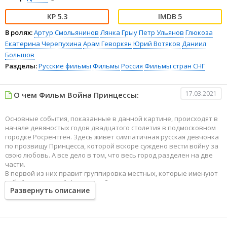
5.3
5
В ролях:
Артур Смольянинов
Лянка Грыу
Петр Ульянов
Глюкоза
Екатерина Черепухина
Арам Геворкян
Юрий Вотяков
Даниил
Большов
Разделы:
Русские фильмы
Фильмы
Россия
Фильмы стран СНГ
17.03.2021
О чем Фильм Война Принцессы:
Основные события, показанные в данной картине, происходят в
начале девяностых годов двадцатого столетия в подмосковном
городке Росрентген. Здесь живет симпатичная русская девчонка
по прозвищу Принцесса, которой вскоре суждено вести войну за
свою любовь. А все дело в том, что весь город разделен на две
части.
В первой из них правит группировка местных, которые именуют
себя "рентгенами". А во второй части города власть держат
Развернуть описание
приезжие с Кавказа, преимущественно беженцы. Они зовутся не
иначе как "абреки". А наша героиня полюбила кавказца,
армянского паренька Карена.