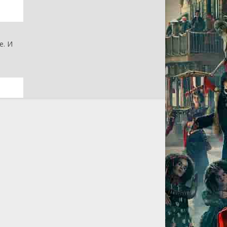
-
е. И