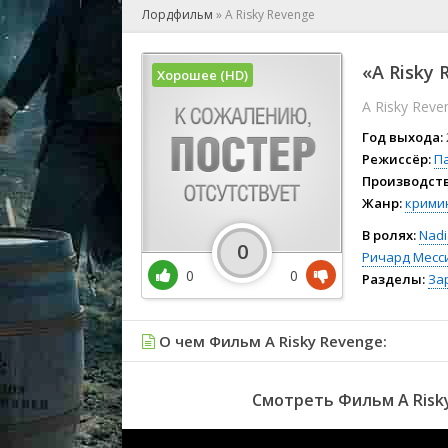
🎲 Игра
Лордфильм
»
A Risky Revenge
🎙 Концерт
👫 Мелод
«A Risky 
Хорошее (HD)
🕺 Мюзик
A Risky Reve
👨‍💻 Реал
🎤 Ток-шо
Год выхода:
🧙‍♀️ Фант
Режиссёр:
П
Производств
🏅 Церем
Жанр:
крими
В ролях:
Nad
0
Ричард Месс
0
0
Разделы:
За
О чем Фильм A Risky Revenge:
Смотреть Фильм A Risky