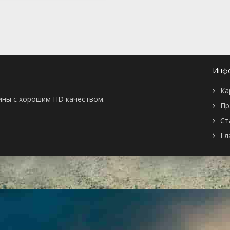
Инф
Ка
тины с хорошим HD качеством.
Пр
Ст
Гл