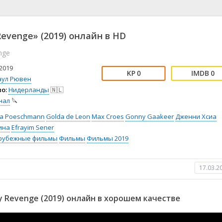
📖 История
🤪 Комедия
🎥 Короткометражка
🔪 Криминал
рама
🎼 Музыка
🧚‍♀️ Мультфильм
Revenge» (2019) онлайн в HD
л
👨‍💼 Новости
🎒 Приключения
nge
ьное тв
👨‍👩‍👧‍👦 Семейный
⚽ Спорт
у
🤯 Триллер
😱 Ужасы
2019
0
0
астика
🤠 Фильм-нуар
🧝‍♂️ Фэнтези
аул Рювен
о:
Нидерланды
🇳🇱
ония
нал
🔪
ia Poeschmann
Golda de Leon
Max Croes
Gonny Gaakeer
Дженни Хсиа
ина
Efrayim Sener
рубежные фильмы
Фильмы
Фильмы 2019
17.03.2
 Revenge (2019) онлайн в хорошем качестве