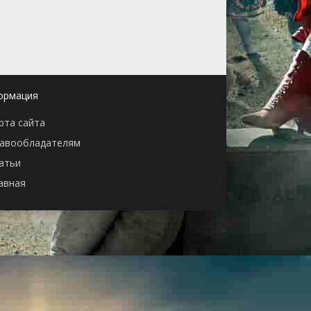
ормация
рта сайта
авообладателям
атьи
авная