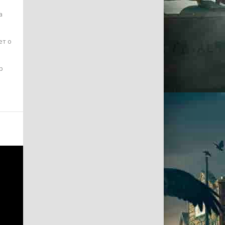
а
ет о
р
ае
шлой