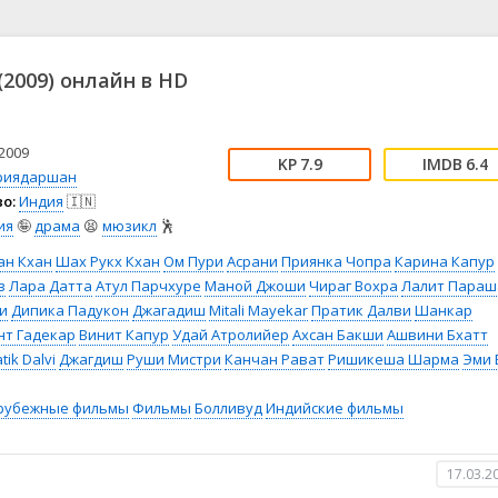
📖 История
🤪 Комедия
🎥 Короткометражка
🔪 Криминал
рама
🎼 Музыка
🧚‍♀️ Мультфильм
(2009) онлайн в HD
л
👨‍💼 Новости
🎒 Приключения
ьное тв
👨‍👩‍👧‍👦 Семейный
⚽ Спорт
у
🤯 Триллер
😱 Ужасы
2009
7.9
6.4
астика
🤠 Фильм-нуар
🧝‍♂️ Фэнтези
риядаршан
о:
Индия
🇮🇳
ония
ия
🤪
драма
😫
мюзикл
🕺
ан Кхан
Шах Рукх Кхан
Ом Пури
Асрани
Приянка Чопра
Карина Капур
в
Лара Датта
Атул Парчхуре
Маной Джоши
Чираг Вохра
Лалит Параш
и
Дипика Падукон
Джагадиш
Mitali Mayekar
Пратик Далви
Шанкар
нт Гадекар
Винит Капур
Удай Атролийер
Ахсан Бакши
Ашвини Бхатт
tik Dalvi
Джагдиш
Руши Мистри
Канчан Рават
Ришикеша Шарма
Эми 
рубежные фильмы
Фильмы
Болливуд
Индийские фильмы
17.03.2