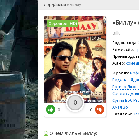
🎲 Игра
Лордфильм
»
Биллу
🎙 Концерт
👫 Мелод
«Биллу» 
Хорошее (HD)
🕺 Мюзик
Billu
👨‍💻 Реал
🎤 Ток-шо
Год выхода:
🧙‍♀️ Фант
Режиссёр:
П
Производств
🏅 Церем
Жанр:
комед
В ролях:
Ирф
Раджпал Яда
Расика Джош
Сачдэв
Джая
Сунил Боб
Pra
0
Амэя Во
0
0
Разделы:
За
О чем Фильм Биллу: