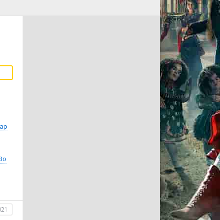
ар
Во
021