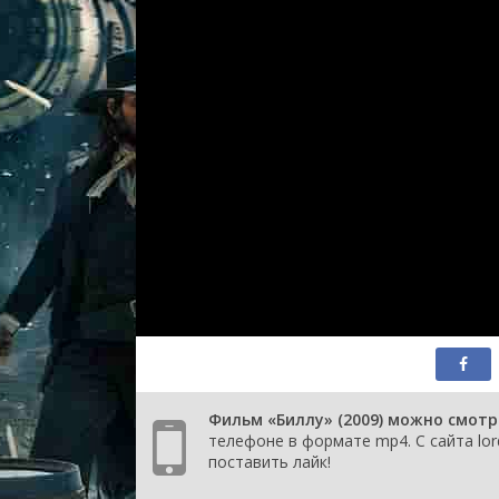
Фильм «Биллу» (2009) можно смотр
телефоне в формате mp4. С сайта lor
поставить лайк!