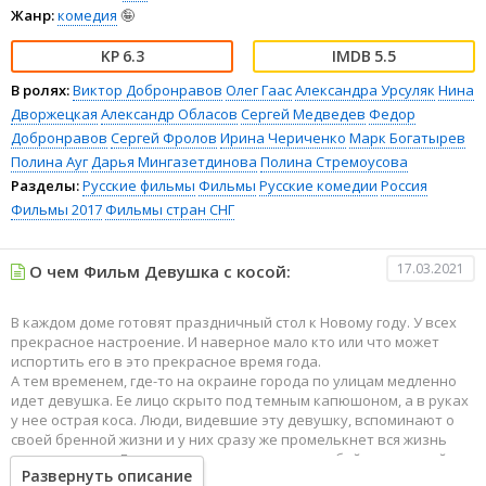
Жанр:
комедия
🤪
6.3
5.5
В ролях:
Виктор Добронравов
Олег Гаас
Александра Урсуляк
Нина
Дворжецкая
Александр Обласов
Сергей Медведев
Федор
Добронравов
Сергей Фролов
Ирина Чериченко
Марк Богатырев
Полина Ауг
Дарья Мингазетдинова
Полина Стремоусова
Разделы:
Русские фильмы
Фильмы
Русские комедии
Россия
Фильмы 2017
Фильмы стран СНГ
17.03.2021
О чем Фильм Девушка с косой:
В каждом доме готовят праздничный стол к Новому году. У всех
прекрасное настроение. И наверное мало кто или что может
испортить его в это прекрасное время года.
А тем временем, где-то на окраине города по улицам медленно
идет девушка. Ее лицо скрыто под темным капюшоном, а в руках
у нее острая коса. Люди, видевшие эту девушку, вспоминают о
своей бренной жизни и у них сразу же промелькнет вся жизнь
перед глазами. Героиню картины стараются обойти стороной или
Развернуть описание
по крайней мере с ней не заводит разговора. Она идет по