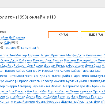
📖 История
🤪 Комедия
🎥 Короткометражка
🔪 Криминал
рама
🎼 Музыка
🧚‍♀️ Мультфильм
рлито» (1993) онлайн в HD
л
👨‍💼 Новости
🎒 Приключения
ьное тв
👨‍👩‍👧‍👦 Семейный
⚽ Спорт
у
🤯 Триллер
😱 Ужасы
1993
7.9
7.9
астика
🤠 Фильм-нуар
🧝‍♂️ Фэнтези
райан Де Пальма
о:
США
🇺🇸
ония
😫
триллер
🤯
криминал
🔪
елопа Энн Миллер
Адриан Пасдар
Кристина Мерфи
Джон Легуизамо
Р
 Ортис
Джон Хойт
Аль Пачино
Луис Гусман
Винсент Пасторе
Шон Пен
и
Джеймс Ребхорн
Дин Рэдер-Дювалл
Ричард Форонджи
Джон Седа
М
сон Васкес
Хайме Санчес
Эл Израэл
Рик Авилес
Хайме Тирелли
Джон
Систо
Вигго Мортенсен
Сандра Сантьяго
Брайан Тарантина
Тони Кучч
ерс
Джозеф Сираво
Анхель Саласар
Джеймс Буллейт
Джин Кэнфилд
М
тор Сьерра
Альфред Саукелли мл.
Фрэнк Пьетранголаре
Дэн Бренна
готта
Рон Ривера
Чак Цито
Мэл Горхэм
Garlan Green
Хульета Ортега
ден
Коати Мунди
Дэвид Бостон
Дебби Бенитес
Чиче Ривера
Гаэтано
Консил
Анхель Рамирес
Фрэнк Феррара
Шармагна Лилэнд-ст. Джон
П