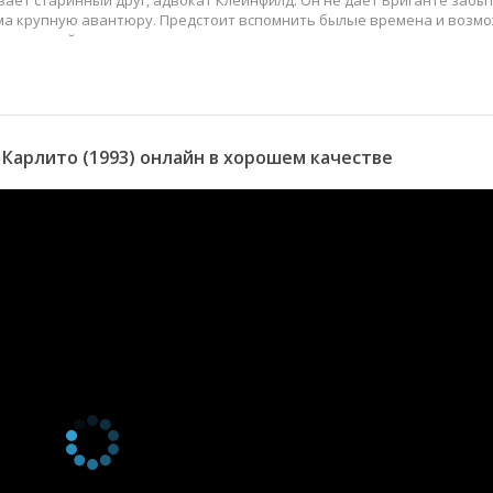
вает старинный друг, адвокат Клейнфилд. Он не дает Бриганте забы
ма крупную авантюру. Предстоит вспомнить былые времена и возм
 же лучший друг.
Карлито (1993) онлайн в хорошем качестве