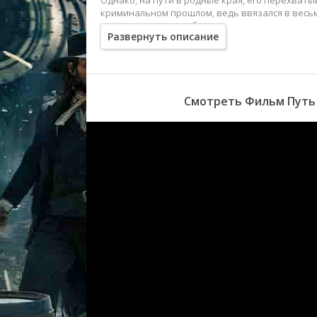
Однако, на пути в родные края, его перехваты
криминальном прошлом, ведь ввязался в весь
утонуть в пучине гибели, в которую загнал его
Развернуть описание
Смотреть Фильм Путь 