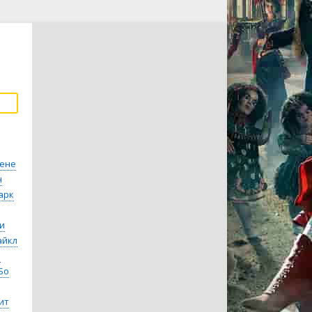
ене
н
арк
и
айкл
н
Бо
ит