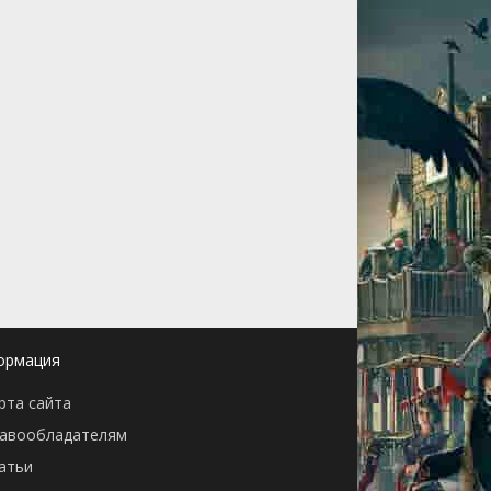
ормация
рта сайта
авообладателям
атьи