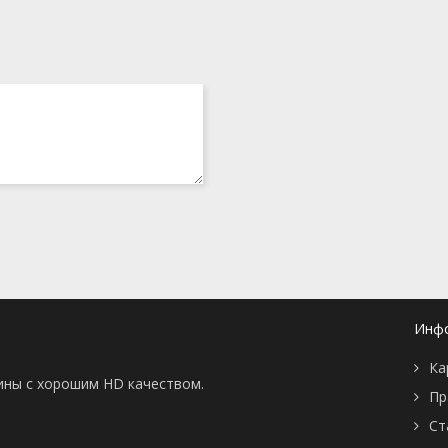
Инф
Ка
тины с хорошим HD качеством.
Пр
Ст