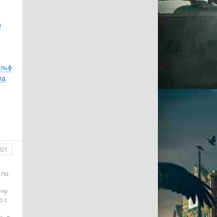
н
альф
лд
021
 по
ечу
о с