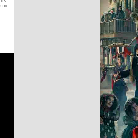
ть о
ожно