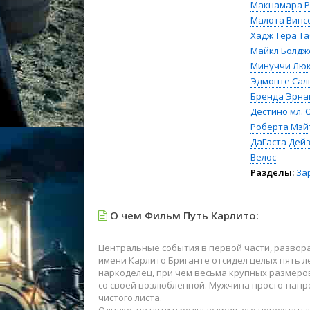
Макнамара
Р
Малота
Винс
Хадж
Тера Т
Майкл Болдж
Минуччи
Люк
Эдмонте Сал
Бренда Эрна
Дестино мл.
Роберта Мэй
ДаГаста
Дейз
Велос
Разделы:
За
О чем Фильм Путь Карлито:
Центральные события в первой части, развор
имени Карлито Бриганте отсидел целых пять л
наркоделец, при чем весьма крупных размеров
со своей возлюбленной. Мужчина просто-напро
чистого листа.