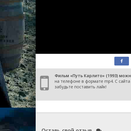
Фильм «Путь Карлито» (1993) можн
на телефоне в формате mp4. С сайта 
забудьте поставить лайк!
Оставь свой отзыв