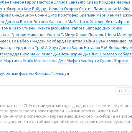
убен Ривера
Гарри Пасторе
Эллиот Сантьяго
Сизар Кордова
Чарльз
ент Джероса
Ким Райдаут
Йельба Осорио
Синтия Ламонтанье
Майкл
абризи
Синди Бирч
Сонни Цито
Кристофер Брегман
Мэри Хеммет
Джо
ер
Дениза Васкес
Энтони Каланезе
Майк Шиэн
Жаклин Дитль
Фрэнк
 Тома
Като
Стивен Пуэнте
Jacqueline Frances Santiago
Джо Конзо
ьвато
Грегори Мишаньо
Уолтер Т. Миде
Хорхе Порсель
Шери Мамбру
ндес
Сэм Вебер
Линдсэй Ломбарди
Кристал Хейни
Оуэн Холландер
Р
Орландо Урданета
Трой А. Хоуз
Дрита Барак
Наталия Рэй
Дебра Ниуо
тс
Фредди Риос
Майк Рамос
Джейсон Дэрин
Джеймс В. Миллер
Роберт
и Мартинес
Майк Митчелл мл.
Джо Моффа
Альберто Суарес
Энрике
рубежные фильмы
Фильмы
Голливуд
17.03.2
ачиваются в США в семидесятые годы двадцатого столетия. Мужчина
ет за дела в сфере наркоторговли. Оказывается он известный
. Он мчится в испанский квартал американского Нью-Йорка на встр
сто уверен, что с этой женщиной сможет построить жизнь буквальн