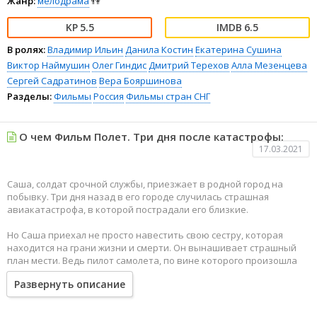
Жанр:
мелодрама
👫
5.5
6.5
В ролях:
Владимир Ильин
Данила Костин
Екатерина Сушина
Виктор Наймушин
Олег Гиндис
Дмитрий Терехов
Алла Мезенцева
Сергей Садратинов
Вера Бояршинова
Разделы:
Фильмы
Россия
Фильмы стран СНГ
О чем Фильм Полет. Три дня после катастрофы:
17.03.2021
Саша, солдат срочной службы, приезжает в родной город на
побывку. Три дня назад в его городе случилась страшная
авиакатастрофа, в которой пострадали его близкие.
Но Саша приехал не просто навестить свою сестру, которая
находится на грани жизни и смерти. Он вынашивает страшный
план мести. Ведь пилот самолета, по вине которого произошла
трагедия, чудом остался жив.
Развернуть описание
Отомстить оказывается не так просто и совсем скоро герой
оказывается перед тяжелым жизненным выбором...