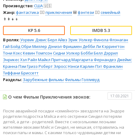
Производство:
США
🇺🇸
Жанр:
фантастика
🧙‍♀️
приключения
🎒
фэнтези
🧝‍♂️
семейный
👨‍👩‍👧‍👦
5.6
5.3
В ролях:
Уорвик Дэвис
Берл Айвз
Эрик Уолкер
Финола Флэнаган
Гай Бойд
Обри Миллер
Дэниэл Фришмен
Дебби Ли Кэррингтон
Тони Кокс
Кевин Томпсон
Сидни Уолкер
Бобби Белл
Дэррил
Энрикес
Хэл Райл
Майкл Притчард
Маргарита Фернандез
Джеймс
Кранна
Пэм Гризз
Роберт Элросс
Нэнси Карлин
Пэт Франклин
Тиффани Бриссетт
Разделы:
Зарубежные фильмы
Фильмы
Голливуд
17.03.2021
О чем Фильм Приключения эвоков:
После аварийной посадки «семейного» звездолета на Эндоре
родители подростка Мэйса и его сестренки Синдел потеряли
детей, а дети - родителей. Вместе с несколькими лесными
жителями-эвоками Мэйс и Синдел, не мешкая, отправились на
поиски папы и мамы. С какими только чудовищами детям ни