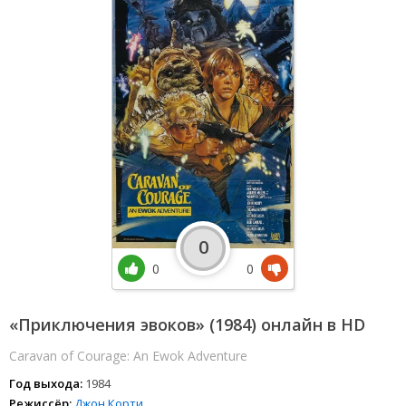
0
0
0
«Приключения эвоков» (1984) онлайн в HD
Caravan of Courage: An Ewok Adventure
Год выхода:
1984
Режиссёр:
Джон Корти