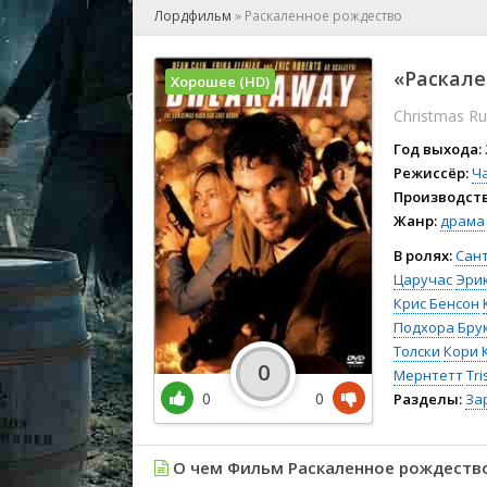
🎲 Игра
Лордфильм
»
Раскаленное рождество
🎙 Концерт
👫 Мелод
«Раскале
Хорошее (HD)
🕺 Мюзик
Christmas R
👨‍💻 Реал
🎤 Ток-шо
Год выхода:
🧙‍♀️ Фант
Режиссёр:
Ч
Производств
🏅 Церем
Жанр:
драма
В ролях:
Сан
Царучас
Эри
Крис Бенсон
Подхора
Бру
Толски
Кори 
0
Мернтетт
Tri
0
0
Разделы:
За
О чем Фильм Раскаленное рождеств