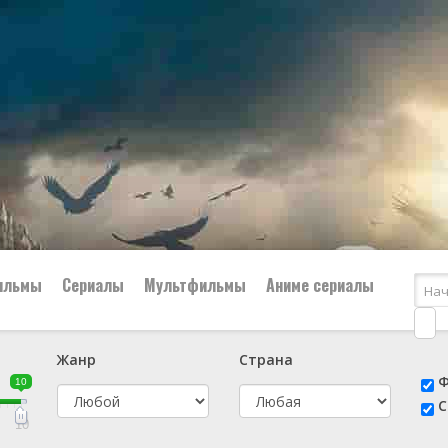
ильмы
Сериалы
Мультфильмы
Аниме сериалы
Жанр
Страна
е
📔 Биография
😎 Боевик
Ф
10
н
👨‍✈️ Военный
🕵️‍♂️ Детектив
С
й
📑 Документальный
😫 Драма
10