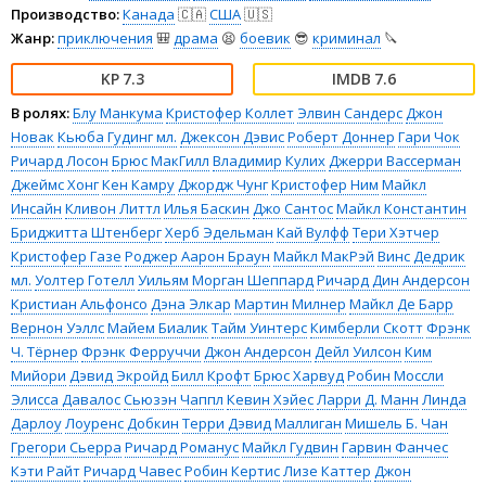
Производство:
Канада
🇨🇦
США
🇺🇸
Жанр:
приключения
🎒
драма
😫
боевик
😎
криминал
🔪
7.3
7.6
В ролях:
Блу Манкума
Кристофер Коллет
Элвин Сандерс
Джон
Новак
Кьюба Гудинг мл.
Джексон Дэвис
Роберт Доннер
Гари Чок
Ричард Лосон
Брюс МакГилл
Владимир Кулих
Джерри Вассерман
Джеймс Хонг
Кен Камру
Джордж Чунг
Кристофер Ним
Майкл
Инсайн
Кливон Литтл
Илья Баскин
Джо Сантос
Майкл Константин
Бриджитта Штенберг
Херб Эдельман
Кай Вулфф
Тери Хэтчер
Кристофер Газе
Роджер Аарон Браун
Майкл МакРэй
Винс Дедрик
мл.
Уолтер Готелл
Уильям Морган Шеппард
Ричард Дин Андерсон
Кристиан Альфонсо
Дэна Элкар
Мартин Милнер
Майкл Де Барр
Вернон Уэллс
Майем Биалик
Тайм Уинтерс
Кимберли Скотт
Фрэнк
Ч. Тёрнер
Фрэнк Ферруччи
Джон Андерсон
Дейл Уилсон
Ким
Мийори
Дэвид Экройд
Билл Крофт
Брюс Харвуд
Робин Моссли
Элисса Давалос
Сьюзэн Чаппл
Кевин Хэйес
Ларри Д. Манн
Линда
Дарлоу
Лоуренс Добкин
Терри Дэвид Маллиган
Мишель Б. Чан
Грегори Сьерра
Ричард Романус
Майкл Гудвин
Гарвин Фанчес
Кэти Райт
Ричард Чавес
Робин Кертис
Лизе Каттер
Джон