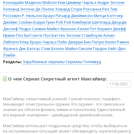
Консидайн
Мэдисон Мэйсон
Ким Циммер
Чарльз Андре
Энтони
Холланд
Энтони Де Лонгис
Ховард Стори
Роксанна Риз
Тим
Россович
Р. Нельсон Браун
Ричард Джеймисон
Митци Кэптчер
Джеймс Слойан
Бэрри Грин
Роб Рой
Кимберли Шеппард
Джордж
Джозеф
Педро Салвин
Майкл Френсис Келли
Пэт Бермел
Джефф
Ирвин
Пол Биттанте
Пол Баттен
Энтони Стамбоули
Аллан
Лайселл
Клер Браун
Чарльз Пэйн
Джерри Бин
Патри Аллен
Рамон
Франко
Дик Баткас
Стив Блэлок
Майкл Сиколи
Гордон Уайт
Джо
Лэмби
Разделы:
Зарубежные сериалы
Сериалы
Голливуд
О чем Сериал Секретный агент Макгайвер:
17.03.2021
МакГайвер талантливый ученый, тонкий психолог, пацифист.
Ненавидит огнестрельное оружие. Его оружие - это смекалка и
знания (из области физики, химии и психологии). Единственный
его верный «напарник» - швейцарский армейский ножик.
МакГайвер использует подручные средства, чтобы выбираться
из экстремальных ситуаций: может обезвредить скрепкой ракету