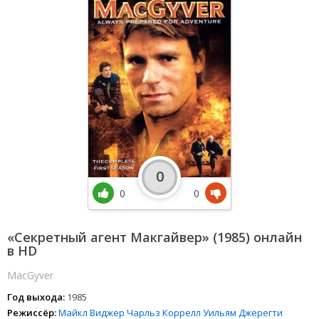
0
0
0
«Секретный агент Макгайвер» (1985) онлайн
в HD
MacGyver
Год выхода:
1985
Режиссёр:
Майкл Виджер
Чарльз Коррелл
Уильям Джерегти