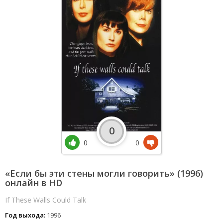
0
0
0
«Если бы эти стены могли говорить» (1996)
онлайн в HD
If These Walls Could Talk
Год выхода:
1996