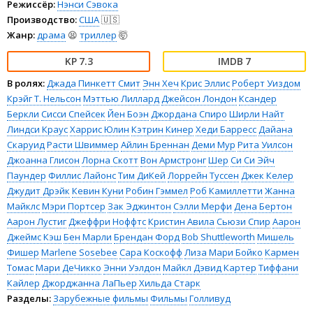
Режиссёр:
Нэнси Сэвока
Производство:
США
🇺🇸
Жанр:
драма
😫
триллер
🤯
7.3
7
В ролях:
Джада Пинкетт Смит
Энн Хеч
Крис Эллис
Роберт Уиздом
Крэйг Т. Нельсон
Мэттью Лиллард
Джейсон Лондон
Ксандер
Беркли
Сисси Спейсек
Йен Боэн
Джордана Спиро
Ширли Найт
Линдси Краус
Харрис Юлин
Кэтрин Кинер
Хеди Барресс
Дайана
Скаруид
Расти Швиммер
Айлин Бреннан
Деми Мур
Рита Уилсон
Джоанна Глисон
Лорна Скотт
Вон Армстронг
Шер
Си Си Эйч
Паундер
Филлис Лайонс
Тим ДиКей
Лоррейн Туссен
Джек Келер
Джудит Дрэйк
Кевин Куни
Робин Гэммел
Роб Камиллетти
Жанна
Майклс
Мэри Портсер
Зак Эджинтон
Сэлли Мерфи
Дена Бертон
Аарон Лустиг
Джеффри Ноффтс
Кристин Авила
Сьюзи Спир
Аарон
Джеймс Кэш
Бен Марли
Брендан Форд
Bob Shuttleworth
Мишель
Фишер
Marlene Sosebee
Сара Коскофф
Лиза Мари Бойко
Кармен
Томас
Мари ДеЧикко
Энни Уэлдон
Майкл Дэвид Картер
Тиффани
Кайлер
Джорджанна ЛаПьер
Хильда Старк
Разделы:
Зарубежные фильмы
Фильмы
Голливуд