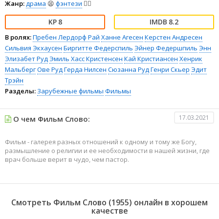
Жанр:
драма
😫
фэнтези
🧝‍♂️
8
8.2
В ролях:
Пребен Лердорф Рай
Ханне Агесен
Керстен Андресен
Сильвия Экхаусен
Биргитте Федерспиль
Эйнер Федершпиль
Энн
Элизабет Руд
Эмиль Хасс Кристенсен
Кай Кристиансен
Хенрик
Мальберг
Ове Руд
Герда Нилсен
Сюзанна Руд
Генри Скьер
Эдит
Трэйн
Разделы:
Зарубежные фильмы
Фильмы
17.03.2021
О чем Фильм Слово:
Фильм - галерея разных отношений к одному и тому же Богу,
размышление о религии и ее необходимости в нашей жизни, где
врач больше верит в чудо, чем пастор.
Смотреть Фильм Слово (1955) онлайн в хорошем
качестве