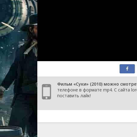
Фильм «Суки» (2010) можно смотре
телефоне в формате mp4. С сайта lor
поставить лайк!