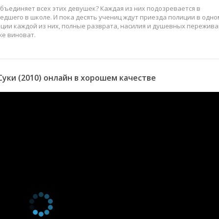
о объединяет всех этих девушек? Каждая из них подозревается в
дшего в школе. И пока десять учениц ждут приезда полиции в одно
оции каждой из них, полные разврата, насилия и душевных пережива
же виноват.
уки (2010) онлайн в хорошем качестве