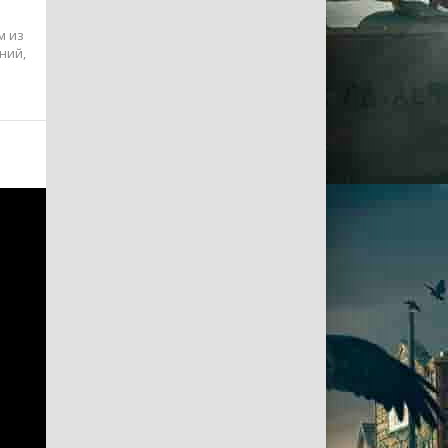
м из
ний,