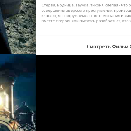
Стерва, модница, заучка, тихоня, слепая - чт
совершении зверского преступления, произоше
классов, мы погружаемся в воспоминания и эм
вместе с героинями пытаясь разобраться, кто 
Смотреть Фильм С