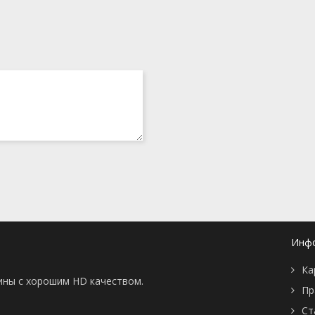
Инф
Ка
тины с хорошим HD качеством.
Пр
Ст