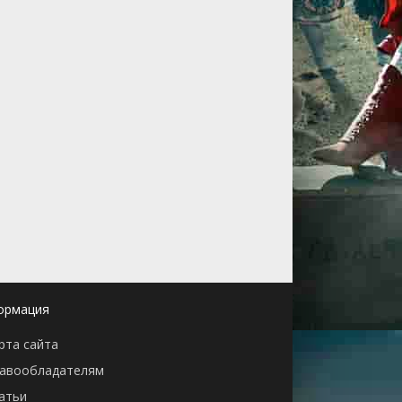
ормация
рта сайта
авообладателям
атьи