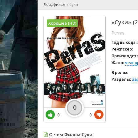
🎲 Игра
Лордфильм
»
Суки
🎙 Концерт
👫 Мелод
«Суки» (
Хорошее (HD)
🕺 Мюзик
Perras
👨‍💻 Реал
🎤 Ток-шо
Год выхода:
🧙‍♀️ Фант
Режиссёр:
Производств
🏅 Церем
Жанр:
мелод
В ролях:
Разделы:
За
0
0
0
О чем Фильм Суки: