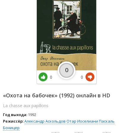
0
0
0
«Охота на бабочек» (1992) онлайн в HD
La chasse aux papillons
Год выхода:
1992
Режиссёр:
Александр Аскольдов
Отар Иоселиани
Паскаль
Боницер