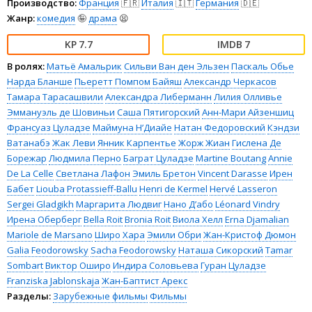
Производство:
Франция
🇫🇷
Италия
🇮🇹
Германия
🇩🇪
Жанр:
комедия
🤪
драма
😫
7.7
7
В ролях:
Матьё Амальрик
Сильви Ван ден Эльзен
Паскаль Обье
Нарда Бланше
Пьеретт Помпом Байяш
Александр Черкасов
Тамара Тарасашвили
Александра Либерманн
Лилия Олливье
Эммануэль де Шовиньи
Саша Пятигорский
Анн-Мари Айзеншиц
Франсуаз Цуладзе
Маймуна Н’Диайе
Натан Федоровский
Кэндзи
Ватанабэ
Жак Леви
Янник Карпентье
Жорж Жиан
Гислена Де
Борежар
Людмила Перно
Баграт Цуладзе
Martine Boutang
Annie
De La Celle
Светлана Лафон
Эмиль Бретон
Vincent Darasse
Ирен
Бабет
Liouba Protassieff-Ballu
Henri de Kermel
Hervé Lasseron
Sergei Gladgikh
Маргарита Людвиг
Нано Д’або
Léonard Vindry
Ирена Оберберг
Bella Roit
Bronia Roit
Виола Хелл
Erna Djamalian
Mariole de Marsano
Широ Хара
Эмили Обри
Жан-Кристоф Дюмон
Galia Feodorowsky
Sacha Feodorowsky
Наташа Сикорский
Tamar
Sombart
Виктор Оширо
Индира Соловьева
Гуран Цуладзе
Franziska Jablonskaja
Жан-Баптист Арекс
Разделы:
Зарубежные фильмы
Фильмы