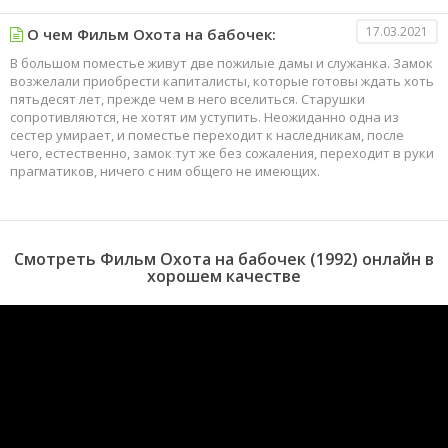
17.03.2021
О чем Фильм Охота на бабочек:
В большом поместье живут две пожилые дамы и служанка. Замок
возжелали приобрести капиталисты, которые готовы ждать хоть
пятьдесят лет, прежде чем в него вселиться. Старушки
сопротивляются, не хотят им уступить. Неожиданно одна из
сестер умирает, и поместье переходит к наследникам, после
чего, естественно, замок тут же без сожаления, переходит в руки
прагматиков, ничего с ним общего не имеющих.
Смотреть Фильм Охота на бабочек (1992) онлайн в
хорошем качестве