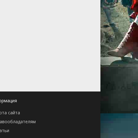
ормация
рта сайта
авообладателям
атьи