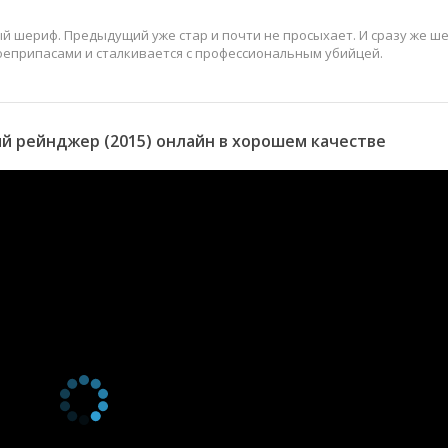
ый шериф. Предыдущий уже стар и почти не просыхает. И сразу же ш
оеприпасами и сталкивается с профессиональным убийцей.
й рейнджер (2015) онлайн в хорошем качестве