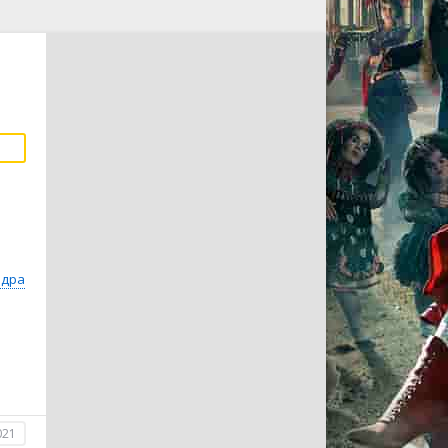
адра
021