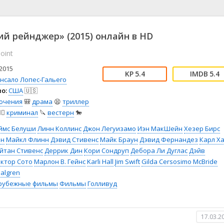
📖 История
🤪 Комедия
🎥 Короткометражка
🔪 Криминал
рама
🎼 Музыка
🧚‍♀️ Мультфильм
ий рейнджер» (2015) онлайн в HD
л
👨‍💼 Новости
🎒 Приключения
oint
ьное тв
👨‍👩‍👧‍👦 Семейный
⚽ Спорт
у
🤯 Триллер
😱 Ужасы
2015
5.4
5.4
астика
🤠 Фильм-нуар
🧝‍♂️ Фэнтези
нсало Лопес-Гальего
о:
США
🇺🇸
ония
ючения
🎒
драма
😫
триллер
️‍♂️
криминал
🔪
вестерн
🐎
ймс Белуши
Линн Коллинс
Джон Легуизамо
Иэн МакШейн
Хезер Бирс
он
Майкл Флинн
Дэвид Стивенс
Майк Браун
Дэвид Фернандез
Карл Х
йтан Стивенс
Деррик Дин
Кори Сондруп
Дебора Ли Дуглас
Дэйв
ктор Сото
Марлон В. Гейнс
Karli Hall
Jim Swift
Gilda Cersosimo McBride
Halgren
рубежные фильмы
Фильмы
Голливуд
17.03.2