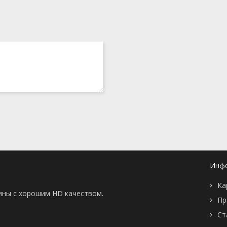
Инф
Ка
тины с хорошим HD качеством.
Пр
Ст