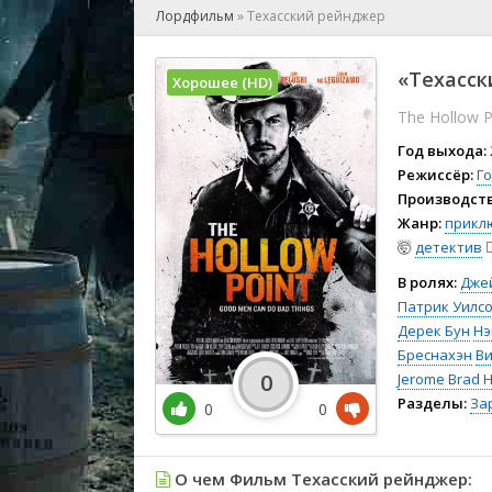
🎲 Игра
Лордфильм
»
Техасский рейнджер
🎙 Концерт
👫 Мелод
«Техасск
Хорошее (HD)
🕺 Мюзик
The Hollow P
👨‍💻 Реал
🎤 Ток-шо
Год выхода:
🧙‍♀️ Фант
Режиссёр:
Го
Производств
🏅 Церем
Жанр:
прикл
🤯
детектив
🕵
В ролях:
Дже
Патрик Уилс
Дерек Бун
Нэ
Бреснахэн
Ви
0
Jerome Brad 
Разделы:
За
0
0
О чем Фильм Техасский рейнджер: