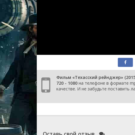
Фильм «Техасский рейнджер» (201
720 - 1080
на телефоне в формате mp4
качестве. И не забудьте поставить ла
Оставь свой отзыв