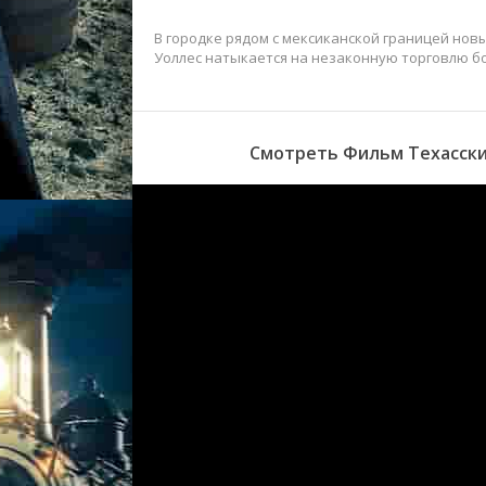
В городке рядом с мексиканской границей нов
Уоллес натыкается на незаконную торговлю б
Смотреть Фильм Техасски