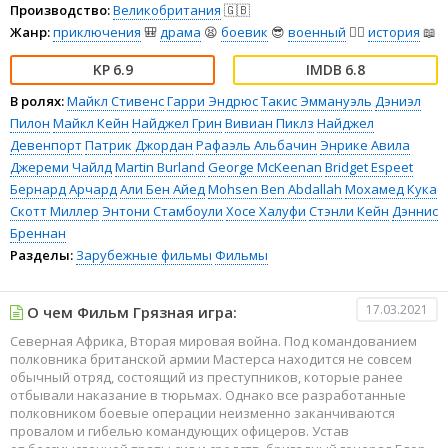
Производство:
Великобритания
🇬🇧
Жанр:
приключения
🎒
драма
😫
боевик
😎
военный
👨‍✈️
история
📖
6.9
6.8
В ролях:
Майкл Стивенс
Гарри Эндрюс
Такис Эммануэль
Дэниэл
Пилон
Майкл Кейн
Найджел Грин
Вивиан Пиклз
Найджел
Девенпорт
Патрик Джордан
Рафаэль Альбачин
Энрике Авила
Джереми Чайлд
Martin Burland
George McKeenan
Bridget Espeet
Бернард Арчард
Али Бен Айед
Mohsen Ben Abdallah
Мохамед Кука
Скотт Миллер
Энтони Стамбоули
Хосе Халуфи
Стэнли Кейн
Дэннис
Бреннан
Разделы:
Зарубежные фильмы
Фильмы
17.03.2021
О чем Фильм Грязная игра:
Северная Африка, Вторая мировая война. Под командованием
полковника британской армии Мастерса находится не совсем
обычный отряд, состоящий из преступников, которые ранее
отбывали наказание в тюрьмах. Однако все разработанные
полковником боевые операции неизменно заканчиваются
провалом и гибелью командующих офицеров. Устав