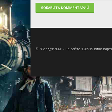
ДОБАВИТЬ КОММЕНТАРИЙ
© "Лордфильм" - на сайте 128919 кино кар