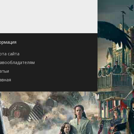
ормация
рта сайта
авообладателям
атьи
авная