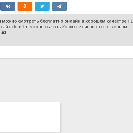
Bump
2002
н 9 серия
Guru Mark
28 октября
2002
н 8 серия
Animal Art
24 октября
) можно смотреть бесплатно онлайн в хорошем качестве HD
2002
сайта lordfilm можно скачать Коалы не виноваты в отличном
н 7 серия
The Monster of
17 ноября 2002
йк!
Wallaby Park
н 6 серия
A Snake in the Class
22 октября
2002
н 5 серия
The Old Devil Music
21 октября
2002
н 4 серия
Greg Scores a Goal
17 октября
2002
н 3 серия
Jemma Makes Her
16 октября
Mark
2002
н 2 серия
All Kings Together
15 октября
2002
н 1 серия
Fate Steps In
14 октября
2002