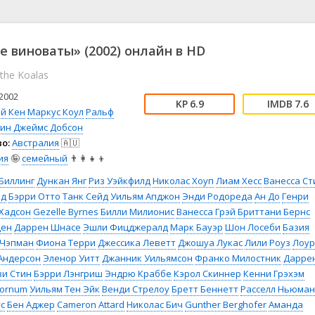
📖 История
🤪 Комедия
🎥 Короткометражка
🔪 Криминал
рама
🎼 Музыка
🧚‍♀️ Мультфильм
е виноваты» (2002) онлайн в HD
л
👨‍💼 Новости
🎒 Приключения
the Koalas
ьное тв
👨‍👩‍👧‍👦 Семейный
⚽ Спорт
у
🤯 Триллер
😱 Ужасы
2002
6.9
7.6
астика
🤠 Фильм-нуар
🧝‍♂️ Фэнтези
эй Кен
Маркус Коул
Ральф
ин Джеймс Добсон
ония
о:
Австралия
🇦🇺
ия
🤪
семейный
👨‍👩‍👧‍👦
Биллинг
Дункан Янг
Риз Уэйкфилд
Николас Хоуп
Лиам Хесс
Ванесса Ст
нд
Бэрри Отто
Танк Сейд
Уильям Апджон
Энди Родореда
Ан До
Генри
Хадсон
Gezelle Byrnes
Билли Милионис
Ванесса Грэй
Бриттани Бернс
ден
Даррен Шнасе
Эшли Фицджералд
Марк Бауэр
Шон Лосеби
Базия
 Чэпман
Фиона Терри
Джессика Леветт
Джошуа Лукас
Лили Роуз
Лоур
Андерсон
Эленор Уитт
Джанник Уильямсон
Франко Милостник
Даррен
и Стин
Бэрри Лэнгриш
Эндрю Краббе
Кэрол Скиннер
Кенни Грэхэм
oornum
Уильям Тен Эйк
Венди Стрелоу
Бретт Беннетт
Расселл Ньюман
с
Бен Аджер
Cameron Attard
Николас Бич
Gunther Berghofer
Аманда