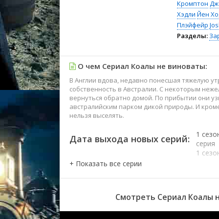
Кромптон
Дж
Хэдли
Йен Хо
Плэйфейр
Jos
Разделы:
За
О чем Сериал Коалы не виноваты:
В Англии вдова, недавно понесшая тяжелую ут
собственность в Австралии. С некоторым неж
вернуться обратно домой. По прибытии они уз
австралийским парком дикой природы. И кром
нельзя выселять.
1 сезо
Дата выхода новых серий:
серия
1 сезо
серия
1 сезо
серия
1 сезо
Смотреть Сериал Коалы н
серия
1 сезо
серия