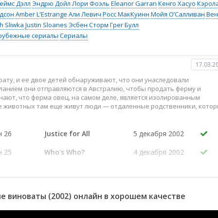
еймс Дэлл
Эндрю Дойл
Лори Фоэль
Eleanor Garran
Кенго Хасуо
Кэрол
дсон
Amber L'Estrange
Али Левич
Росс МакКуинн
Мойя О’Салливан
Вен
h Sliwka
Justin Sloanes
Эсбен Сторм
Грег Булл
рубежные сериалы
Сериалы
17.03.2
рату, и ее двое детей обнаруживают, что они унаследовали
еланием они отправляются в Австралию, чтобы продать ферму и
нают, что ферма овец, на самом деле, является изолированным
е животных там еще живут люди — отдаленные родственники, кото
н 26
Justice for All
5 декабря 2002
н 25
Who's Who?
4 декабря 2002
н 24
Jinxed
28 ноября 2002
н 23
Hoop Dreams
9 марта 2003
е виноваты (2002) онлайн в хорошем качестве
н 22
Murder, Mystery,
26 ноября 2002
Mayhem