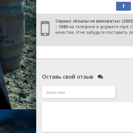
серия
1 сезо
1 сезо
Сериал «Коалы не виноваты» (2002
- 1080
на телефоне в формате mp4. С 
1 сезо
качестве. И не забудьте поставить ла
1 сезо
1 сезо
1 сезо
1 сезо
Оставь свой отзыв
1 сезо
1 сезо