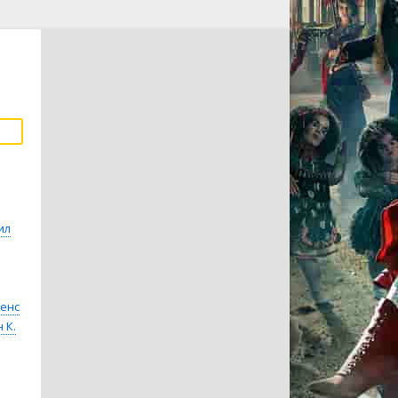
ил
енс
 К.