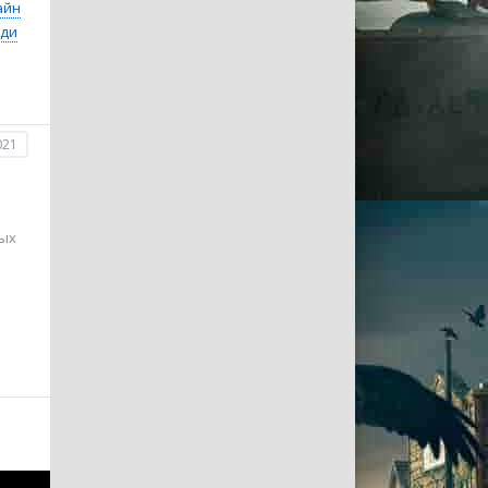
айн
ди
021
рых