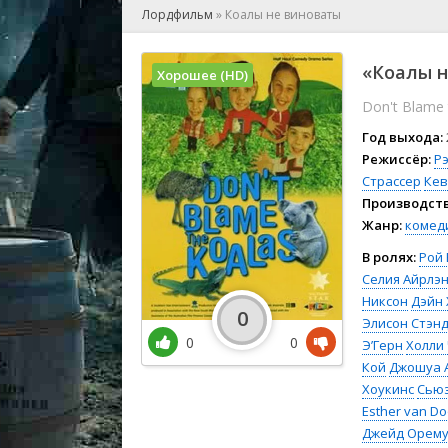
🎲 Игра
Лордфильм
»
Коалы не виноваты
🎙 Концерт
👫 Мелод
«Коалы н
Хорошее (HD)
🕺 Мюзик
Don't Blame 
👨‍💻 Реал
🎤 Ток-шо
Год выхода:
🧙‍♀️ Фант
Режиссёр:
Р
Страссер
Кев
🏅 Церем
Производств
Жанр:
комед
В ролях:
Рой 
Селия Айрлэ
Никсон
Дэйн 
0
Элисон Стэн
0
0
Э’Герн
Холли
Кой
Джошуа 
Хоукинс
Сьюз
Esther van D
Джейд Орему