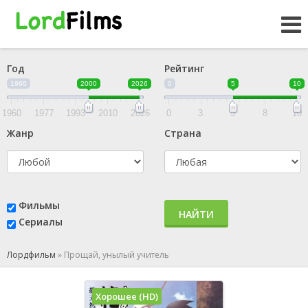
Год
Рейтинг
1960
2000
2026
0
5
10
1960
1977
1993
2010
2026
0
3
5
8
10
Жанр
Страна
Фильмы
НАЙТИ
Сериалы
Лордфильм
»
Прощай, унылый учитель
Хорошее (HD)