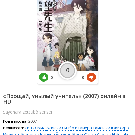
0
0
0
«Прощай, унылый учитель» (2007) онлайн в
HD
Sayonara zetsubô sensei
Год выхода:
2007
Режиссёр:
Син Онума
Акиюки Синбо
Итамура Томоюки
Юкихиро
Миямото
Масаюки Иимура
Ёсихиро Мори
Юсукэ Камата
Hideyuki