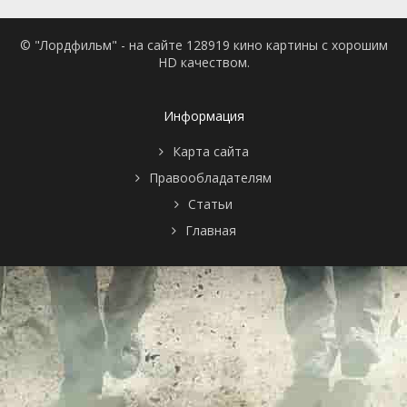
3 сезон 3
The Tragedy of
17 июля
серия
X / I will not
2009
© "Лордфильм" - на сайте 128919 кино картины с хорошим
Return to Japan.
HD качеством.
I Was Unable to
Be That Resolute
/ Doctor Kahogo
3 сезон 2
She Who Has /
10 июля
Информация
серия
Russian Time
2009
Song / Withering
Карта сайта
Heights Part 2
Правообладателям
3 сезон 1
Highway to Hell /
3 июля 2009
серия
The Spring
Статьи
Postman Always
Главная
Rings Twice /
Withering
Heights
3 сезон 0
Network of the
17 ноября
серия
Proletariat /
2009
Time for
Oddities, Girls /
Chychyl and
Mytyl
2 сезон 13
Dismissal of
29 марта