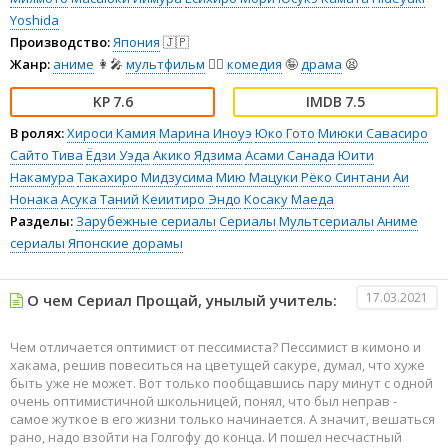
Yoshida
Производство:
Япония
🇯🇵
Жанр:
аниме
👩‍🎤
мультфильм
🧚‍♀️
комедия
🤪
драма
😫
7.6
7.5
В ролях:
Хироси Камия
Марина Иноуэ
Юко Гото
Миюки Савасиро
Сайто Тива
Ёдзи Уэда
Акико Ядзима
Асами Санада
Юити
Накамура
Такахиро Мидзусима
Мию Мацуки
Рёко Синтани
Аи
Нонака
Асука Таний
Кеиитиро Эндо
Косаку Маеда
Разделы:
Зарубежные сериалы
Сериалы
Мультсериалы
Аниме
сериалы
Японские дорамы
17.03.2021
О чем Сериал Прощай, унылый учитель:
Чем отличается оптимист от пессимиста? Пессимист в кимоно и
хакама, решив повеситься на цветущей сакуре, думал, что хуже
быть уже не может. Вот только пообщавшись пару минут с одной
очень оптимистичной школьницей, понял, что был неправ -
самое жуткое в его жизни только начинается. А значит, вешаться
рано, надо взойти на Голгофу до конца. И пошел несчастный