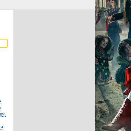
а
а
дре
зи