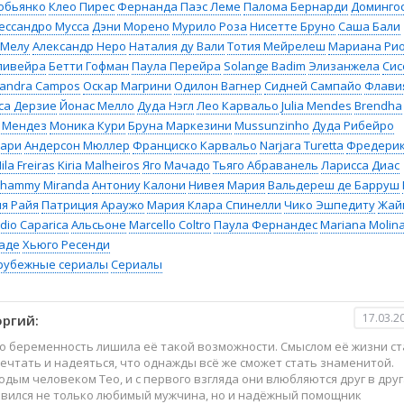
обьянко
Клео Пирес
Фернанда Паэс Леме
Палома Бернарди
Доминго
ессандро Мусса
Дэни Морено
Мурило Роза
Нисетте Бруно
Саша Бали
 Мелу
Александр Неро
Наталия ду Вали
Тотия Мейрелеш
Мариана Ри
ливейра
Бетти Гофман
Паула Перейра
Solange Badim
Элизанжела
Сис
sandra Campos
Оскар Магрини
Одилон Вагнер
Сидней Сампайо
Флави
са Дерзие
Йонас Мелло
Дуда Нэгл
Лео Карвальо
Julia Mendes
Brendha
 Мендез
Моника Кури
Бруна Маркезини
Mussunzinho
Дуда Рибейро
рари
Андерсон Мюллер
Франциско Карвальо
Narjara Turetta
Фредери
ila Freiras
Kiria Malheiros
Яго Мачадо
Тьяго Абраванель
Ларисса Диас
Thammy Miranda
Антониу Калони
Нивея Мария
Вальдереш де Барруш
я Райя
Патриция Араужо
Мария Клара Спинелли
Чико Эшпедиту
Жай
dio Caparica
Альсьоне
Marcello Coltro
Паула Фернандес
Mariana Molin
аде
Хьюго Ресенди
рубежные сериалы
Сериалы
17.03.2
оргий:
но беременность лишила её такой возможности. Смыслом её жизни ст
мечтать и надеяться, что однажды всё же сможет стать знаменитой.
ым человеком Тео, и с первого взгляда они влюбляются друг в друг
оявился не только любимый мужчина, но и надёжный помощник