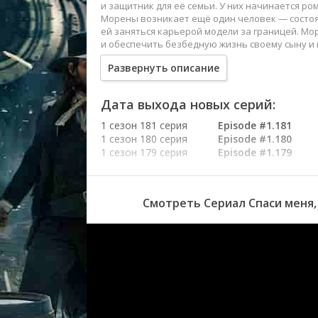
и защитник для её семьи. У них начинается ро
Морены возникает ещё один человек — состоя
ей заняться карьерой модели за границей. М
и обеспечить безбедную жизнь своему сыну и м
что ждет ее впереди.
Развернуть описание
Дата выхода новых серий:
1 сезон 181 серия
Episode #1.181
1 сезон 180 серия
Episode #1.180
1 сезон 179 серия
Episode #1.179
1 сезон 178 серия
Episode #1.178
1 сезон 177 серия
Episode #1.177
1 сезон 176 серия
Episode #1.176
Смотреть Сериал Спаси меня,
1 сезон 175 серия
Episode #1.175
1 сезон 174 серия
Episode #1.174
1 сезон 173 серия
Episode #1.173
1 сезон 172 серия
Episode #1.172
1 сезон 171 серия
Episode #1.171
1 сезон 170 серия
Episode #1.170
1 сезон 169 серия
Episode #1.169
1 сезон 168 серия
Episode #1.168
1 сезон 167 серия
Episode #1.167