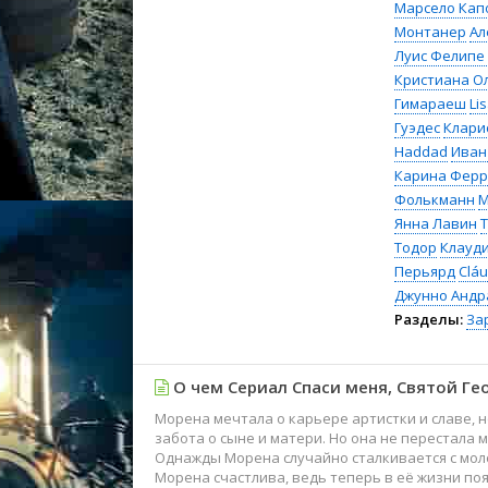
Марсело Кап
Монтанер
Ал
Луис Фелипе
Кристиана О
Гимараеш
Li
Гуэдес
Клари
Haddad
Иван
Карина Фер
Фолькманн
M
Янна Лавин
Тодор
Клауди
Перьярд
Cláu
Джунно Андр
Разделы:
За
О чем Сериал Спаси меня, Святой Ге
Морена мечтала о карьере артистки и славе, 
забота о сыне и матери. Но она не перестала 
Однажды Морена случайно сталкивается с молод
Морена счастлива, ведь теперь в её жизни п