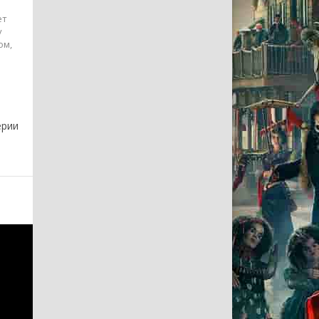
ет
у
ом,