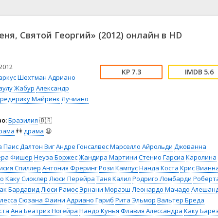
📖 История
🤪 Комедия
🎥 Короткометражка
🔪 Криминал
рама
🎼 Музыка
🧚‍♀️ Мультфильм
еня, Святой Георгий» (2012) онлайн в HD
л
👨‍💼 Новости
🎒 Приключения
ьное тв
👨‍👩‍👧‍👦 Семейный
⚽ Спорт
у
🤯 Триллер
😱 Ужасы
2012
7.3
5.6
астика
🤠 Фильм-нуар
🧝‍♂️ Фэнтези
аркус Шехтман
Адриано
аулу Жабур
Александр
ония
редерику Майринк
Лучиано
о:
Бразилия
🇧🇷
рама
👫
драма
😫
а Паис
Далтон Виг
Андре Гонсалвес
Марселло Айрольди
Джованна
ера Фишер
Неуза Боржес
Жандира Мартини
Стенио Гарсиа
Каролина
исия Спиллер
Антония Фреринг
Рози Кампус
Нанда Коста
Крис Вианн
го
Каку Сиоклер
Люси Перейра
Таня Калил
Родриго Ломбарди
Роберт
ак Бардавид
Люси Рамос
Эрнани Мораэш
Леонардо Мачадо
Алешан
лесса
Сюзана Фаини
Адриано Гариб
Рита Эльмор
Вальтер Бреда
ста
Ана Беатриз Ногейра
Нандо Кунья
Флавия Алессандра
Каку Баре