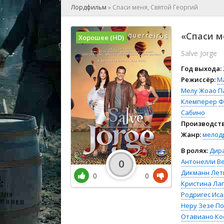
🎲 Игра
Лордфильм
»
Спаси меня, Святой Георгий
🎙 Концерт
👫 Мелод
«Спаси м
Хорошее (HD)
🕺 Мюзик
Salve Jorge
👨‍💻 Реал
🎤 Ток-шо
Год выхода:
🧙‍♀️ Фант
Режиссёр:
М
Мелу
Жоао П
🏅 Церем
Клемперер
Ф
Сабино
Производств
Жанр:
мелод
В ролях:
Дир
Антонелли
В
0
Дикманн
Лет
0
0
Кристина Ла
Родригес
Иса
Неру
Зезе По
Отавиано Ко