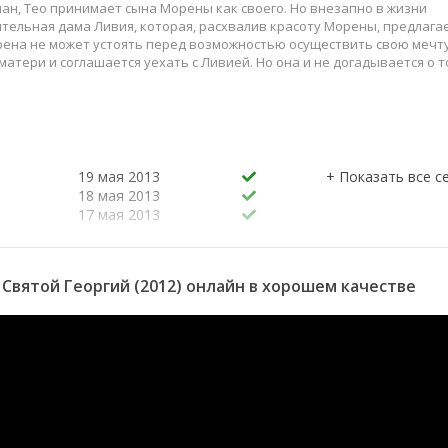
ман, Тео принимает сына Морены как своего. Но внезапно в жизни
тельная дама Ливия, которая, расхвалив красоту Морены, предлага
орена не может устоять перед возможностью осуществить свою мечт
атери и соглашается уехать с Ливией. Но она и не догадывается о т
19 мая 2013
18 мая 2013
17 мая 2013
16 мая 2013
15 мая 2013
14 мая 2013
 Святой Георгий (2012) онлайн в хорошем качестве
13 мая 2013
1 января 2013
1 января 2013
1 января 2013
1 января 2013
1 января 2013
1 января 2013
1 января 2013
1 января 2013