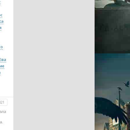
с
ос
са
я
ко
Ева
ме
a
021
ала
а.