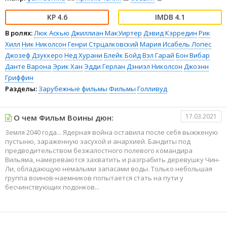
4.6
4.1
В ролях:
Люк Аскью
Джиллиан МакУиртер
Дэвид Кэрредин
Рик
Хилл
Ник Николсон
Генри Стрцалковский
Мария Исабель Лопес
Джозеф Дзуккеро
Нед Хурани
Блейк Бойд
Вэл Гарай
Бон Вибар
Данте Варона
Эрик Хан
Эдди Герлан
Дэниэл Николсон
Джоэнн
Гриффин
Разделы:
Зарубежные фильмы
Фильмы
Голливуд
17.03.2021
О чем Фильм Воины дюн:
Земля 2040 года... Ядерная война оставила после себя выжженую
пустыню, зараженную эасухой и анархией. Бандиты под
предводительством безжалостного полевого командира
Вильяма, намереваются захватить и разграбить деревушку Чин-
Ли, обладающую немалыми запасами воды. Только небольшая
группа воинов-наемников попытается стать на пути у
бесчинствующих подонков...