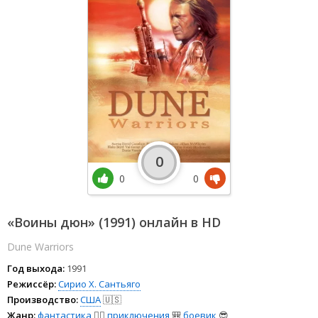
0
0
0
«Воины дюн» (1991) онлайн в HD
Dune Warriors
Год выхода:
1991
Режиссёр:
Сирио Х. Сантьяго
Производство:
США
🇺🇸
Жанр:
фантастика
🧙‍♀️
приключения
🎒
боевик
😎