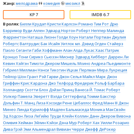
Жанр:
мелодрама
👫
комедия
🤪
мюзикл
🕺
7
6.7
В ролях:
Билли Крудап
Кристи Карлсон Романо
Тим Рот
Дрю
Бэрримор
Вуди Аллен
Эдвард Нортон
Роберт Неппер
Малинда
Фаррингтон
Наташа Лионн
Голди Хоун
Натали Портман
Джулия
Робертс
Валтрудис Бак
Исайя Уитлок мл.
Дэвид Огден Стайерз
Паоло Сеганти
Габи Хоффманн
Алан Алда
Лукас Хаас
Патрик
Крэншо
Тони Сирико
Сьюзэн Миснер
Эдвард Хибберт
Даррен Ли
Кевин Хэйгэн
Тимоти Джером
Мишель Моино
Андреа Пьедимонте
Гэбриел Миллман
Нэнси Тикотин
Ицхак Перлман
Мира Лукреция
Тейлор
Шон Грант
Рэй Гарви
Джон Селья
Майкл Марк
Джон
Гриффин
Крис Кардона
Джо Телфорд
Фредерик Рольф
Барбара
Холландер
Скотти Блох
Дэйзи Принц
Ванеса Й. Томас
Роберт
Уолкер
Памела Эверетт
Вэлда Сеттерфилд
Томми Бакстер
Дэльфин Т. Манц
Лиза Кэссиди
Рене Цебаллос
Фред Манн III
Джон
Минео
Линда Курилофф
Мадлен Бальмаседа
Моника МакСвэйн
Эд Ходсон
Лиза ЛеГийю
Труде Клейн
Коллин Данн
Джером Вивона
Оливия Хейман
Эйлин Кэйси
Дэна Мур
Роберт Хах
Уилли Розарио
Дива Грэй
Эми Альмендрал
Вивиан Черри
Джефф ДеРокер