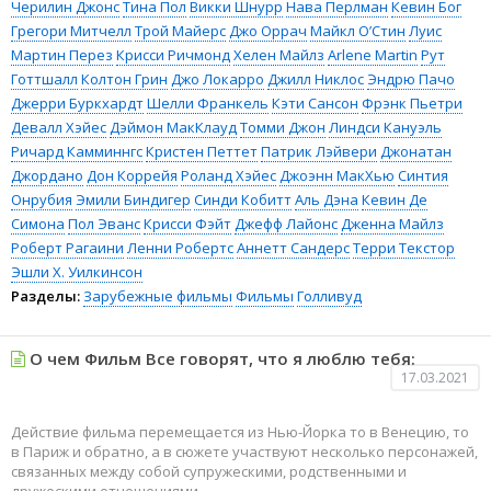
Черилин Джонс
Тина Пол
Викки Шнурр
Нава Перлман
Кевин Бог
Грегори Митчелл
Трой Майерс
Джо Оррач
Майкл О’Стин
Луис
Мартин Перез
Крисси Ричмонд
Хелен Майлз
Arlene Martin
Рут
Готтшалл
Колтон Грин
Джо Локарро
Джилл Никлос
Эндрю Пачо
Джерри Буркхардт
Шелли Франкель
Кэти Сансон
Фрэнк Пьетри
Девалл Хэйес
Дэймон МакКлауд
Томми Джон
Линдси Кануэль
Ричард Камминнгс
Кристен Петтет
Патрик Лэйвери
Джонатан
Джордано
Дон Коррейя
Роланд Хэйес
Джоэнн МакХью
Синтия
Онрубия
Эмили Биндигер
Синди Кобитт
Аль Дэна
Кевин Де
Симона
Пол Эванс
Крисси Фэйт
Джефф Лайонс
Дженна Майлз
Роберт Рагаини
Ленни Робертс
Аннетт Сандерс
Терри Текстор
Эшли Х. Уилкинсон
Разделы:
Зарубежные фильмы
Фильмы
Голливуд
О чем Фильм Все говорят, что я люблю тебя:
17.03.2021
Действие фильма перемещается из Нью-Йорка то в Венецию, то
в Париж и обратно, а в сюжете участвуют несколько персонажей,
связанных между собой супружескими, родственными и