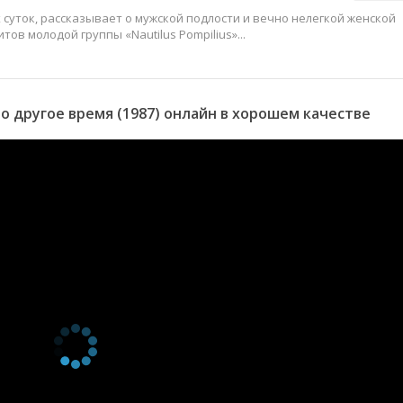
суток, рассказывает о мужской подлости и вечно нелегкой женской
ов молодой группы «Nautilus Pompilius»...
 другое время (1987) онлайн в хорошем качестве