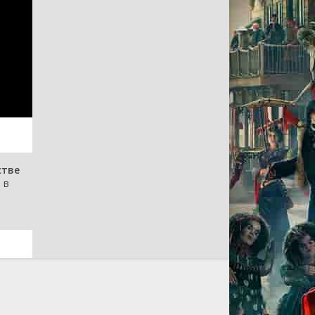
стве
 в