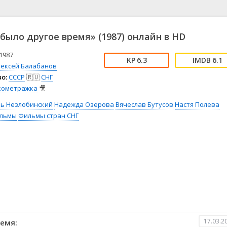
📖 История
🤪 Комедия
🎥 Короткометражка
🔪 Криминал
рама
🎼 Музыка
🧚‍♀️ Мультфильм
было другое время» (1987) онлайн в HD
л
👨‍💼 Новости
🎒 Приключения
ьное тв
👨‍👩‍👧‍👦 Семейный
⚽ Спорт
1987
6.3
6.1
лексей Балабанов
у
🤯 Триллер
😱 Ужасы
о:
СССР
🇷🇺
СНГ
астика
🤠 Фильм-нуар
🧝‍♂️ Фэнтези
кометражка
🎥
ония
рь Незлобинский
Надежда Озерова
Вячеслав Бутусов
Настя Полева
льмы
Фильмы стран СНГ
17.03.2
емя: