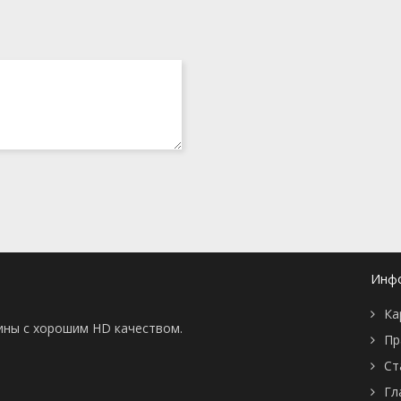
Инф
Ка
тины с хорошим HD качеством.
Пр
Ст
Гл