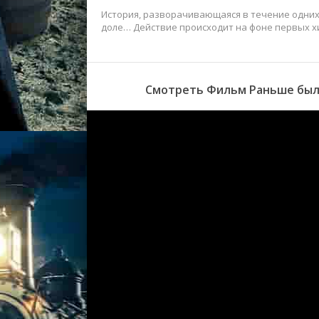
История, разворачивающаяся в течение одних 
доле… Действие происходит на фоне первых хит
Смотреть Фильм Раньше было