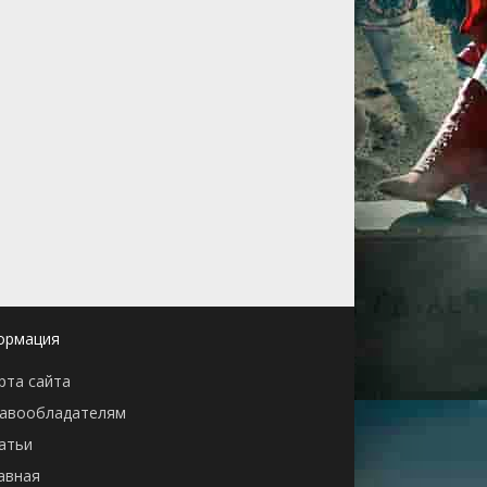
ормация
рта сайта
авообладателям
атьи
авная