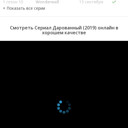
1 сезон 10
Wonderwall
13 сентября
серия
2019
1 сезон 9
A Winter Story
6 сентября
серия
2019
1 сезон 8
Time Is Running
30 августа
Смотреть Сериал Дарованный (2019) онлайн в
серия
Out
2019
хорошем качестве
1 сезон 7
Tumbling Dice
23 августа
серия
2019
1 сезон 6
Creep
16 августа
серия
2019
1 сезон 5
The Reason
9 августа
серия
2019
1 сезон 4
Fluorescent
2 августа
серия
Adolescent
2019
1 сезон 3
Somebody Else
26 июля
серия
2019
1 сезон 2
Like Someone In
19 июля
серия
Love
2019
1 сезон 1
Boys in the Band
12 июля
серия
2019
1 сезон 0
Given Movie
22 августа
серия
2020