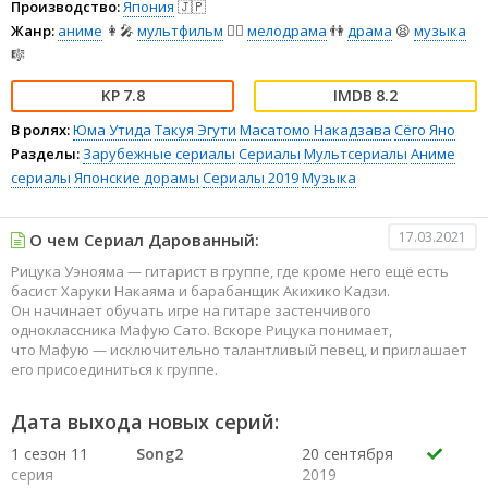
Производство:
Япония
🇯🇵
Жанр:
аниме
👩‍🎤
мультфильм
🧚‍♀️
мелодрама
👫
драма
😫
музыка
🎼
7.8
8.2
В ролях:
Юма Утида
Такуя Эгути
Масатомо Накадзава
Сёго Яно
Разделы:
Зарубежные сериалы
Сериалы
Мультсериалы
Аниме
сериалы
Японские дорамы
Сериалы 2019
Музыка
17.03.2021
О чем Сериал Дарованный:
Рицука Уэнояма — гитарист в группе, где кроме него ещё есть
басист Харуки Накаяма и барабанщик Акихико Кадзи.
Он начинает обучать игре на гитаре застенчивого
одноклассника Мафую Сато. Вскоре Рицука понимает,
что Мафую — исключительно талантливый певец, и приглашает
его присоединиться к группе.
Дата выхода новых серий:
1 сезон 11
Song2
20 сентября
серия
2019