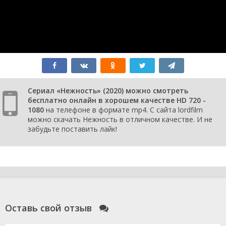
1 сезон 7
Episode #1.7
19 ноября
серия
2020
1 сезон 6
Episode #1.6
19 ноября
серия
2020
1 сезон 5
Episode #1.5
19 ноября
серия
2020
1 сезон 4
Episode #1.4
12 ноября
серия
2020
1 сезон 3
Episode #1.3
12 ноября
серия
2020
Сериал «Нежность» (2020) можно смотреть
1 сезон 2
Episode #1.2
12 ноября
бесплатно онлайн в хорошем качестве HD 720 -
серия
2020
1080
на телефоне в формате mp4. С сайта lordfilm
1 сезон 1
Episode #1.1
12 ноября
можно скачать Нежность в отличном качестве. И не
серия
2020
забудьте поставить лайк!
Оставь свой отзыв