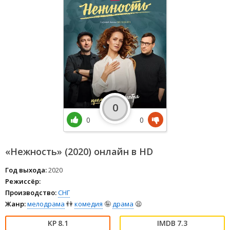
0
0
0
«Нежность» (2020) онлайн в HD
Год выхода:
2020
Режиссёр:
Производство:
СНГ
Жанр:
мелодрама
👫
комедия
🤪
драма
😫
8.1
7.3