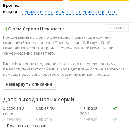
В ролях:
Разделы:
Сериалы
Россия
Сериалы 2020
Сериалы стран СНГ
17.03.2021
О чем Сериал Нежность:
Продолжение истории о финансовом директоре крупной
компании Елене Ивановне Подберезкиной. В случайной
командировке она встречает мужчину своей мечты и так
же неожиданно теряет его.
Елена Ивановна продолжает искать его всеми доступными
и недоступными способами. В ход идет все — логика, эзотерика,
помощь подруг, знакомство с новым мужчиной, поездка
на ретрит и много всего другого. Она идет вперед, бежит, сломя
Развернуть описание
голову, ошибается, падет, набивает шишки, но бежит, верит,
желает и в итоге добегает до пункта назначения. И на этом
непростом пути в поисках любви, возможно, обретает
Дата выхода новых серий:
главное — себя.
2 сезон 10
Серия 10
1 января
серия
2024
2 сезон 9
Серия 9
1 января
серия
2024
2 сезон 8
Серия 8
1 января