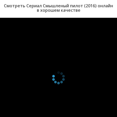
1 сезон 1
Episode #1.1
1 января
Смотреть Сериал Смышленый пилот (2016) онлайн
серия
2016
в хорошем качестве