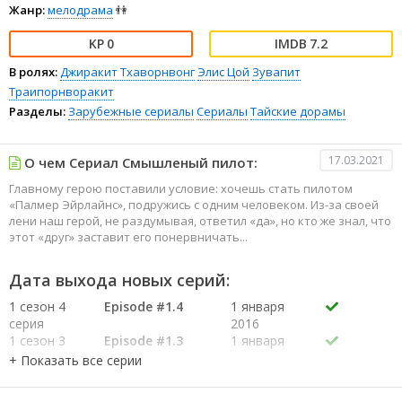
Жанр:
мелодрама
👫
0
7.2
В ролях:
Джиракит Тхаворнвонг
Элис Цой
Зувапит
Траипорнворакит
Разделы:
Зарубежные сериалы
Сериалы
Тайские дорамы
17.03.2021
О чем Сериал Смышленый пилот:
Главному герою поставили условие: хочешь стать пилотом
«Палмер Эйрлайнс», подружись с одним человеком. Из-за своей
лени наш герой, не раздумывая, ответил «да», но кто же знал, что
этот «друг» заставит его понервничать...
Дата выхода новых серий:
1 сезон 4
Episode #1.4
1 января
серия
2016
1 сезон 3
Episode #1.3
1 января
серия
2016
1 сезон 2
Episode #1.2
1 января
серия
2016