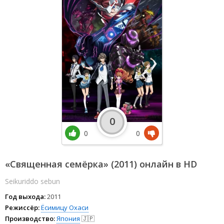
0
0
0
«Священная семёрка» (2011) онлайн в HD
Seikuriddo sebun
Год выхода:
2011
Режиссёр:
Ёсимицу Охаси
Производство:
Япония
🇯🇵