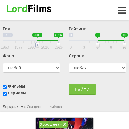
Год
Рейтинг
1960
2000
2026
0
5
10
1960
1977
1993
2010
2026
0
3
5
8
10
Жанр
Страна
Фильмы
НАЙТИ
Сериалы
Лордфильм
»
Священная семёрка
Хорошее (HD)