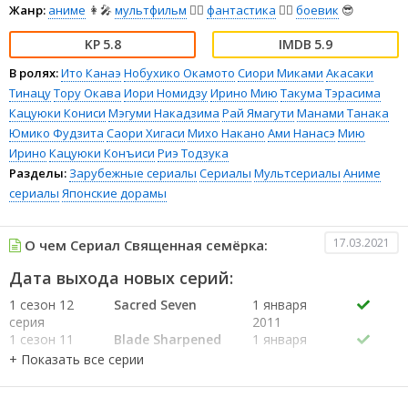
Жанр:
аниме
👩‍🎤
мультфильм
🧚‍♀️
фантастика
🧙‍♀️
боевик
😎
5.8
5.9
В ролях:
Ито Канаэ
Нобухико Окамото
Сиори Миками
Акасаки
Тинацу
Тору Окава
Иори Номидзу
Ирино Мию
Такума Тэрасима
Кацуюки Кониси
Мэгуми Накадзима
Рай Ямагути
Манами Танака
Юмико Фудзита
Саори Хигаси
Михо Накано
Ами Нанасэ
Мию
Ирино
Кацуюки Конъиси
Риэ Тодзука
Разделы:
Зарубежные сериалы
Сериалы
Мультсериалы
Аниме
сериалы
Японские дорамы
17.03.2021
О чем Сериал Священная семёрка:
Дата выхода новых серий:
1 сезон 12
Sacred Seven
1 января
серия
2011
1 сезон 11
Blade Sharpened
1 января
серия
2011
1 сезон 10
Aoi's Memory
1 января
серия
2011