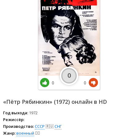
0
0
0
«Пётр Рябинкин» (1972) онлайн в HD
Год выхода:
1972
Режиссёр:
Производство:
СССР
🇷🇺
СНГ
Жанр:
военный
👨‍✈️