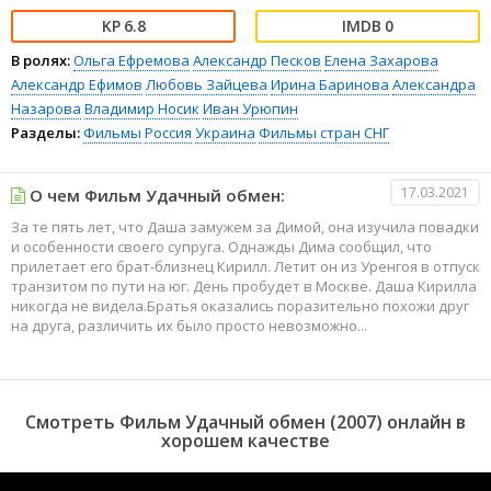
6.8
0
В ролях:
Ольга Ефремова
Александр Песков
Елена Захарова
Александр Ефимов
Любовь Зайцева
Ирина Баринова
Александра
Назарова
Владимир Носик
Иван Урюпин
Разделы:
Фильмы
Россия
Украина
Фильмы стран СНГ
17.03.2021
О чем Фильм Удачный обмен:
За те пять лет, что Даша замужем за Димой, она изучила повадки
и особенности своего супруга. Однажды Дима сообщил, что
прилетает его брат-близнец Кирилл. Летит он из Уренгоя в отпуск
транзитом по пути на юг. День пробудет в Москве. Даша Кирилла
никогда не видела.Братья оказались поразительно похожи друг
на друга, различить их было просто невозможно...
Смотреть Фильм Удачный обмен (2007) онлайн в
хорошем качестве