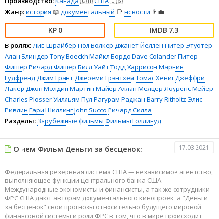
Производство:
Канада
🇨🇦
США
🇺🇸
Жанр:
история
📖
документальный
📑
новости
👨‍💼
0
7.3
В ролях:
Лив Шрайбер
Пол Волкер
Джанет Йеллен
Питер Этуотер
Алан Блиндер
Tony Boeckh
Майкл Бордо
Dave Colander
Питер
Фишер
Ричард Фишер
Билл Уайт
Тодд Харрисон
Марвин
Гудфренд
Джим Грант
Джереми Грэнтхем
Томас Хениг
Джеффри
Лакер
Джон Молдин
Мартин Майер
Аллан Мелцер
Лоуренс Мейер
Charles Plosser
Уилльям Пул
Рагурам Раджан
Barry Ritholtz
Элис
Ривлин
Гари Шиллинг
John Succo
Ричард Силла
Разделы:
Зарубежные фильмы
Фильмы
Голливуд
17.03.2021
О чем Фильм Деньги за бесценок:
Федеральная резервная система США — независимое агентство,
выполняющее функции центрального банка США.
Международные экономисты и финансисты, а так же сотрудники
ФРС США дают авторам документального кинопроекта "Деньги
за бесценок" свои прогнозы относительно будущего мировой
финансовой системы и роли ФРС в том, что в мире происходит