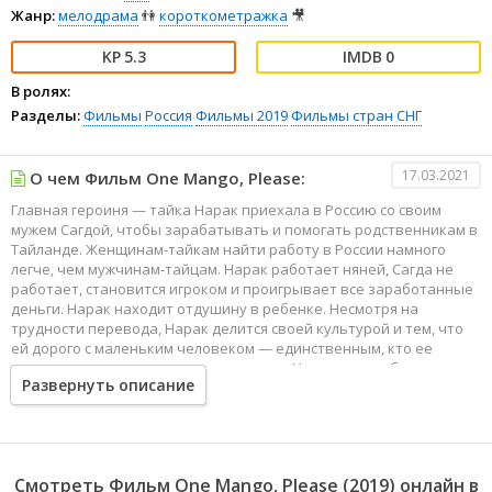
Жанр:
мелодрама
👫
короткометражка
🎥
5.3
0
В ролях:
Разделы:
Фильмы
Россия
Фильмы 2019
Фильмы стран СНГ
17.03.2021
О чем Фильм One Mango, Please:
Главная героиня — тайка Нарак приехала в Россию со своим
мужем Сагдой, чтобы зарабатывать и помогать родственникам в
Тайланде. Женщинам-тайкам найти работу в России намного
легче, чем мужчинам-тайцам. Нарак работает няней, Сагда не
работает, становится игроком и проигрывает все заработанные
деньги. Нарак находит отдушину в ребенке. Несмотря на
трудности перевода, Нарак делится своей культурой и тем, что
ей дорого с маленьким человеком — единственным, кто ее
слушает и слышит в чужом мегаполисе. Нарак по ошибке хоронит
Развернуть описание
живого мужа. Череда произошедших в России событий
заставляет Нарак задуматься о любви к мужу и о выборе
жизненного пути. Судьба дает второй шанс Сагде изменить ход
их истории.
Смотреть Фильм One Mango, Please (2019) онлайн в