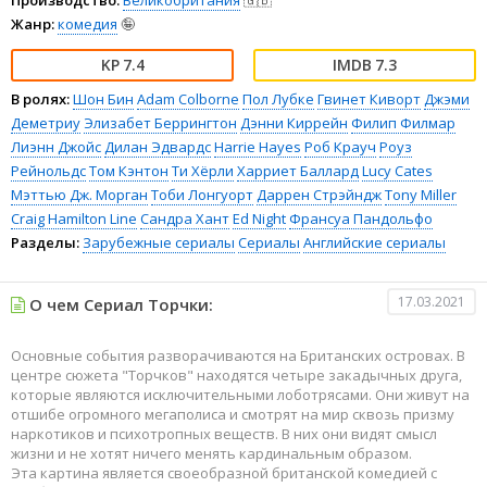
Жанр:
комедия
🤪
7.4
7.3
В ролях:
Шон Бин
Adam Colborne
Пол Лубке
Гвинет Киворт
Джэми
Деметриу
Элизабет Беррингтон
Дэнни Киррейн
Филип Филмар
Лиэнн Джойс
Дилан Эдвардс
Harrie Hayes
Роб Крауч
Роуз
Рейнольдс
Том Кэнтон
Ти Хёрли
Харриет Баллард
Lucy Cates
Мэттью Дж. Морган
Тоби Лонгуорт
Даррен Стрэйндж
Tony Miller
Craig Hamilton Line
Сандра Хант
Ed Night
Франсуа Пандольфо
Разделы:
Зарубежные сериалы
Сериалы
Английские сериалы
17.03.2021
О чем Сериал Торчки:
Основные события разворачиваются на Британских островах. В
центре сюжета "Торчков" находятся четыре закадычных друга,
которые являются исключительными лоботрясами. Они живут на
отшибе огромного мегаполиса и смотрят на мир сквозь призму
наркотиков и психотропных веществ. В них они видят смысл
жизни и не хотят ничего менять кардинальным образом.
Эта картина является своеобразной британской комедией с