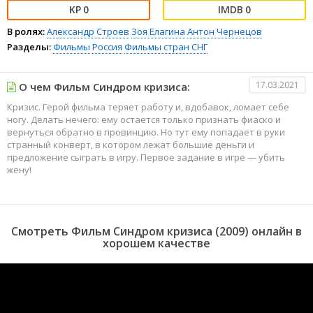
0
0
В ролях:
Александр Строев
Зоя Елагина
Антон Чернецов
Разделы:
Фильмы
Россия
Фильмы стран СНГ
17.03.2021
О чем Фильм Синдром кризиса:
Кризис. Герой фильма теряет работу и, вдобавок, ломает себе
ногу. Делать нечего: ему остается только признать фиаско и
вернуться обратно в провинцию. Но тут ему попадает в руки
странный конверт, в котором лежат большие деньги и
предложение сыграть в игру. Первое задание в игре — убить
жену!
Смотреть Фильм Синдром кризиса (2009) онлайн в
хорошем качестве