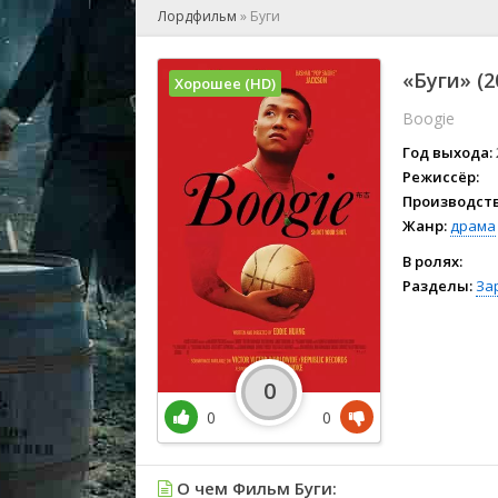
🎲 Игра
Лордфильм
»
Буги
🎙 Концерт
👫 Мелод
«Буги» (
Хорошее (HD)
🕺 Мюзик
Boogie
👨‍💻 Реал
🎤 Ток-шо
Год выхода:
🧙‍♀️ Фант
Режиссёр:
Производств
🏅 Церем
Жанр:
драма
В ролях:
Разделы:
За
0
0
0
О чем Фильм Буги: