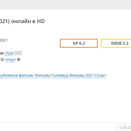
📖 История
🤪 Комедия
🎥 Короткометражка
🔪 Криминал
рама
🎼 Музыка
🧚‍♀️ Мультфильм
2021) онлайн в HD
л
👨‍💼 Новости
🎒 Приключения
ьное тв
👨‍👩‍👧‍👦 Семейный
⚽ Спорт
у
🤯 Триллер
😱 Ужасы
2021
6.2
5.2
астика
🤠 Фильм-нуар
🧝‍♂️ Фэнтези
о:
США
🇺🇸
ония
😫
спорт
⚽
рубежные фильмы
Фильмы
Голливуд
Фильмы 2021
Спорт
17.03.2