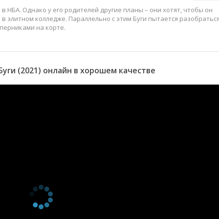
в НБА. Однако у его родителей другие планы – они хотят, чтобы он
 в элитном колледже. Параллельно с этим Буги пытается разобраться
перниками на корте.
уги (2021) онлайн в хорошем качестве