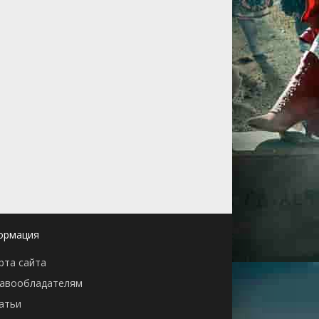
ормация
рта сайта
авообладателям
атьи