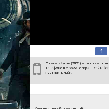
Фильм «Буги» (2021) можно смотре
телефоне в формате mp4. С сайта lor
поставить лайк!
Оставь свой отзыв