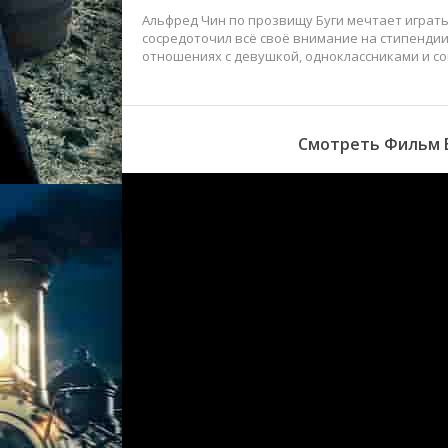
Альфред Чин по прозвищу Буги мечтает играть 
сосредоточил всё своё внимание на стипендии
отношениях с девушкой, одноклассниками и со
Смотреть Фильм Б