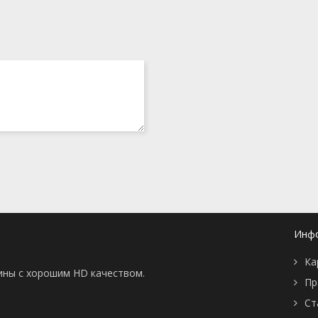
Инф
Ка
тины с хорошим HD качеством.
Пр
Ст