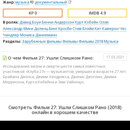
Жанр:
музыка
🎼
документальный
📑
0
4.9
В ролях:
Дэвид Боуи
Бенни Андерссон
Курт Кобейн
Олли
Александр
Мики Доленц
Бинг Кросби
Стив Блэйм
Кит Камерон
Чес
Чандлер
Моника Даннеманн
Разделы:
Зарубежные фильмы
Фильмы
Фильмы 2018
Музыка
17.03.2021
О чем Фильм 27: Ушли Слишком Рано:
Исследование жизни и смерти шести самых известных
участников «Клуба 27» — музыкантов, умерших в возрасте 27 лет:
Брайана Джонса, Джими Хендрикса, Дженис Джоплин, Джима
Моррисона, Курта Кобейна и Эми Уайнхаус.
Смотреть Фильм 27: Ушли Слишком Рано (2018)
онлайн в хорошем качестве