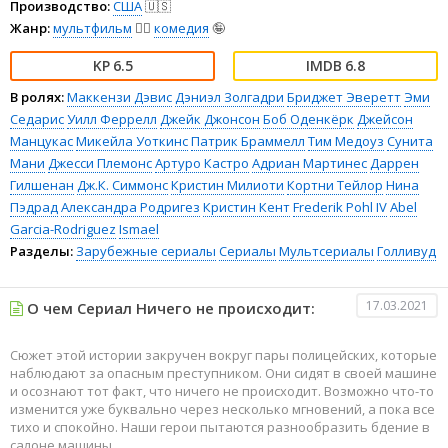
Производство:
США
🇺🇸
Жанр:
мультфильм
🧚‍♀️
комедия
🤪
6.5
6.8
В ролях:
Маккензи Дэвис
Дэниэл Золгадри
Бриджет Эверетт
Эми
Седарис
Уилл Феррелл
Джейк Джонсон
Боб Оденкёрк
Джейсон
Манцукас
Микейла Уоткинс
Патрик Браммелл
Тим Медоуз
Сунита
Мани
Джесси Племонс
Артуро Кастро
Адриан Мартинес
Даррен
Гилшенан
Дж.К. Симмонс
Кристин Милиоти
Кортни Тейлор
Нина
Пэдрад
Александра Родригез
Кристин Кент
Frederik Pohl IV
Abel
Garcia-Rodriguez
Ismael
Разделы:
Зарубежные сериалы
Сериалы
Мультсериалы
Голливуд
17.03.2021
О чем Сериал Ничего не происходит:
Сюжет этой истории закручен вокруг пары полицейских, которые
наблюдают за опасным преступником. Они сидят в своей машине
и осознают тот факт, что ничего не происходит. Возможно что-то
изменится уже буквально через несколько мгновений, а пока все
тихо и спокойно. Наши герои пытаются разнообразить бдение в
салоне машины.