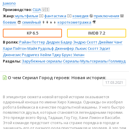
Juwono
Производство:
США
🇺🇸
Жанр:
мультфильм
🧚‍♀️
фантастика
🧙‍♀️
комедия
🤪
приключения
🎒
боевик
😎
семейный
👨‍👩‍👧‍👦
короткометражка
🎥
6.5
7.2
В ролях:
Райан Поттер
Дидрих Бадер
Эндрю Скотт
Джейми Чанг
Хари Пэйтон
Майя Рудольф
Дженифер Льюис
Скотт Эдсит
Дженезис Родригез
Хейли Тджу
Брукс Уилан
Разделы:
Зарубежные сериалы
Сериалы
Мультсериалы
Голливуд
О чем Сериал Город героев: Новая история:
17.03.2021
В эпицентре сюжета новой второй истории оказывается
одаренный юноша по имени Хиро Хамада. Однажды он изобрел
робота Беймакса в качестве подопытной машины. У него быстро
появляются друзья, которые становятся легендарными героями.
Это прежде всего Фрэд, Тадаши, Гоу Гоу, Хани Лэмон и Вассаби.
Этой команде предстоит стоять на страже порядка в городе и
защищать его от разного рода преступников и злодеев. А зло тем