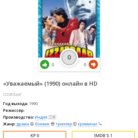
0
0
0
«Уважаемый» (1990) онлайн в HD
Izzatdaar
Год выхода:
1990
Режиссёр:
Производство:
Индия
🇮🇳
Жанр:
драма
😫
боевик
😎
триллер
🤯
криминал
🔪
0
5.1