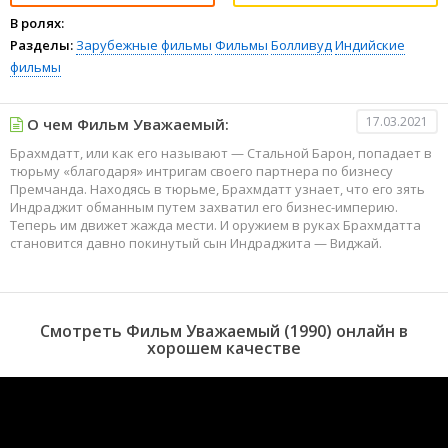
В ролях:
Разделы:
Зарубежные фильмы
Фильмы
Болливуд
Индийские
фильмы
17.03.2021
О чем Фильм Уважаемый:
Брахмдатт, или как его называют — Стальной Барон, попадает в
тюрьму «благодаря» интригам своего партнера по бизнесу
Премчанда. Находясь в тюрьме, Брахмдатт узнает, что его зять
Индраджит обманным путем захватил его бизнес-империю.
Теперь им движет жажда мести. И оружием в руках Брахмдатта
становится давно покинутый сын Индраджита — Виджай.
Смотреть Фильм Уважаемый (1990) онлайн в
хорошем качестве