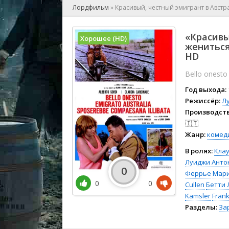
🎲 Игра
Лордфильм
»
Красивый, честный эмигрант в Австр
🎙 Концерт
👫 Мелод
«Красивы
Хорошее (HD)
🕺 Мюзик
жениться
👨‍💻 Реал
HD
🎤 Ток-шо
Bello onesto
🧙‍♀️ Фант
Год выхода:
🏅 Церем
Режиссёр:
Л
Производств
🇮🇹
Жанр:
комед
В ролях:
Кла
Луиджи Анто
0
Феррье
Мари
0
0
Cullen
Бетти 
Kamsler
Frank
Разделы:
За