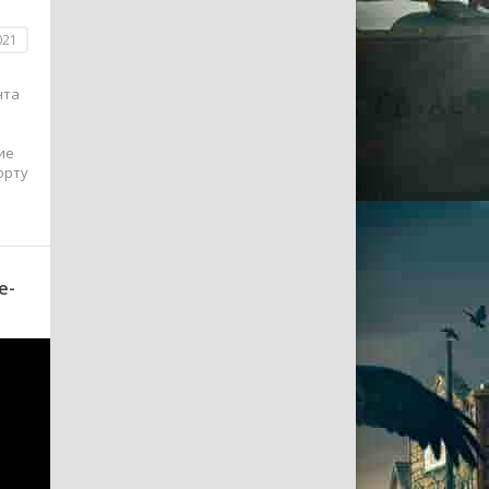
021
нта
ие
орту
е-