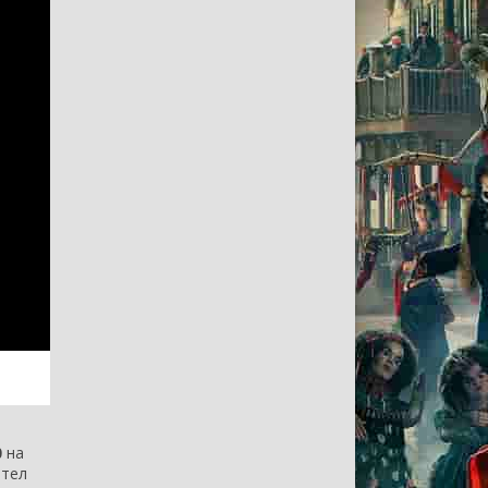
0
на
отел