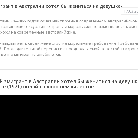
грант в Австралии хотел бы жениться на девушке-
17.03.2
ями 30—40-х годов хочет найти жену в современном австралийском
о итальянские сексуальные нравы и мораль сильно изменились с моме
похожи на современные австралийские.
н выдвигает к своей жене строгие моральные требования. Требован
. После длительной переписки с предполагаемой невестой, в аэроп
твенно мгновенно влюбляется.
 эмигрант в Австралии хотел бы жениться на девушк
е (1971) онлайн в хорошем качестве