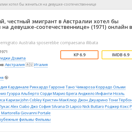
📖 История
🤪 Комедия
алии хотел бы жениться на девушке-соотечественнице
🎥 Короткометражка
🔪 Криминал
рама
🎼 Музыка
🧚‍♀️ Мультфильм
й, честный эмигрант в Австралии хотел бы
л
👨‍💼 Новости
🎒 Приключения
 на девушке-соотечественнице» (1971) онлайн 
ьное тв
👨‍👩‍👧‍👦 Семейный
⚽ Спорт
у
🤯 Триллер
😱 Ужасы
 emigrato Australia sposerebbe compaesana illibata
астика
🤠 Фильм-нуар
🧝‍♂️ Фэнтези
1971
ония
6.9
6.9
уиджи Дзампа
о:
Австралия
🇦🇺
Италия
ия
🤪
удия Кардинале
Риккардо Гарроне
Тано Чимароза
Коррадо Ольми
нио Гуэрра
Альберто Сорди
Марио Брега
Анджело Инфанти
Ноэль
са Каризи
John Cobley
Кристин МакКлюр
Джон Джуарино
Тони Тёрбо
Лукас
Alex Ciabo
Джо София
Silvana Di Lapico
Nick Buttaro
Роджер Кокс
P
 Martorella
Giovanni Portale
рубежные фильмы
Фильмы