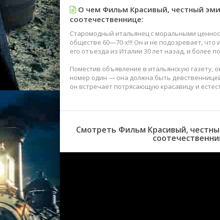
О чем Фильм Красивый, честный эми
соотечественнице:
Старомодный итальянец с моральными ценност
обществе 60—70-х!!! Он и не подозревает, чт
его отъезда из Италии 30 лет назад, и более 
Поместив объявление в итальянскую газету, о
номер один — она должна быть девственницей.
он встречает потрясающую красавицу и естес
Смотреть Фильм Красивый, честный
соотечественниц