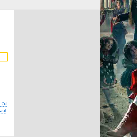
в
н
Cul
aul