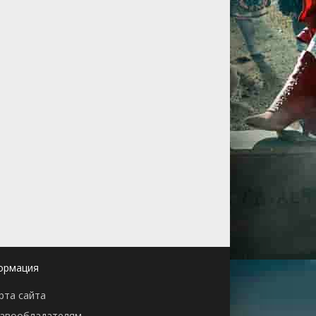
ормация
рта сайта
авообладателям