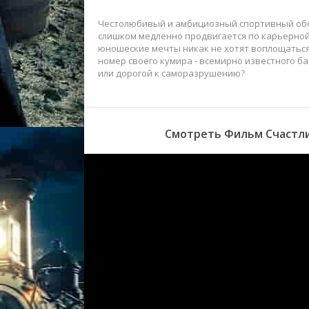
Честолюбивый и амбициозный спортивный обоз
слишком медленно продвигается по карьерной
юношеские мечты никак не хотят воплощаться 
номер своего кумира - всемирно известного б
или дорогой к саморазрушению?
Смотреть Фильм Счастли