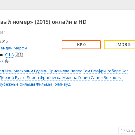
📖 История
🤪 Комедия
🎥 Короткометражка
🔪 Криминал
рама
🎼 Музыка
🧚‍♀️ Мультфильм
вый номер» (2015) онлайн в HD
л
👨‍💼 Новости
🎒 Приключения
ber
ьное тв
👨‍👩‍👧‍👦 Семейный
⚽ Спорт
у
🤯 Триллер
😱 Ужасы
2015
0
5
астика
🤠 Фильм-нуар
🧝‍♂️ Фэнтези
рендан Мерфи
о:
США
🇺🇸
ония
ия
🤪
од Мэн
Малкольм Гудвин
Присцилла Лопес
Том Пелфри
Роберт Бог
Джозеф Руссо
Лорен Франческа
Милена Гович
Carme Boixadera
рубежные фильмы
Фильмы
Голливуд
17.03.2