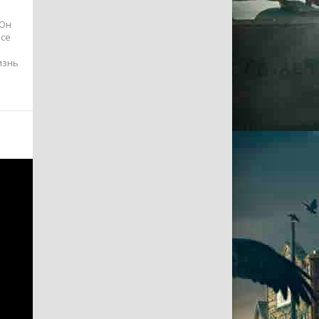
 Он
все
изнь