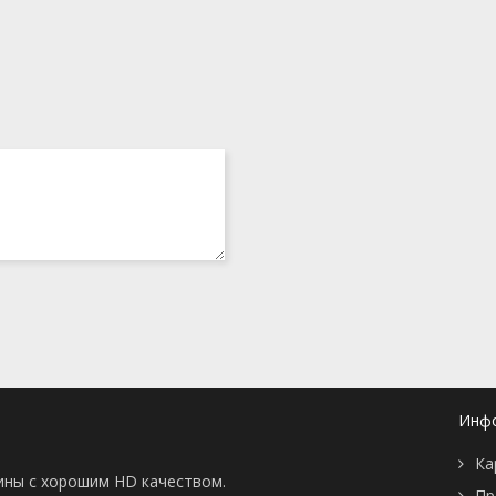
Инф
Ка
тины с хорошим HD качеством.
Пр