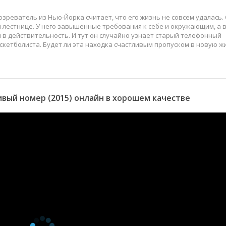
реватель из Нью-Йорка считает, что его жизнь не совсем удалась.
 лестнице. У него завышенные требования к себе и окружающим, а 
в действительность. И тут он случайно узнает старый телефонный
аскетболиста. Будет ли эта находка счастливым пропуском в новую ж
вый номер (2015) онлайн в хорошем качестве