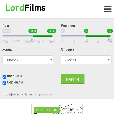
Год
Рейтинг
1960
2000
2026
0
5
10
1960
1977
1993
2010
2026
0
3
5
8
10
Жанр
Страна
Фильмы
НАЙТИ
Сериалы
Лордфильм
»
Нулевой прообраз
Хорошее (HD)