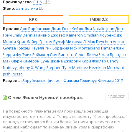
Производство:
США
🇺🇸
Жанр:
фантастика
🧙‍♀️
0
2.8
В ролях:
Джо Барбагалло
Джин Гото
Кейдж Ями
Natalie Jean
Джа
Грин
Emily Dennis
Гайвио Джозеф
Kameron Omidian
Лоуренс Дж
Мерфи
Крис Дайер
Грэхэм Вульф
Митчелл Л. Мак
Deychen Volino-
Gyetsa
Грэхэм Пауэлл
Рик Борджиа
Nick Montalbano
Натали Жан
Черри Фу
Эрик Рэймонд Лим
Винсент Леонг
Билли Чжао
Брэндон
МакКлэри
Камерон Сунь
Джина Джаррин
Кори Фэклер
Candy
Nairovy
Johnny X. Wang
Stephen Tyler Martinez
Hezekiah Merchant
Josh Russo
Разделы:
Зарубежные фильмы
Фильмы
Голливуд
Фильмы 2017
17.03.2021
О чем Фильм Нулевой прообраз:
На поверхности планеты Земля произошла революция
искусственного интеллекта. Теперь по сюжету "0-ого прообраза"
повсюду встречаются боты и борги. За ними практически вся
Америка наблюдает по экранам Ливин Уолл и смартфонах