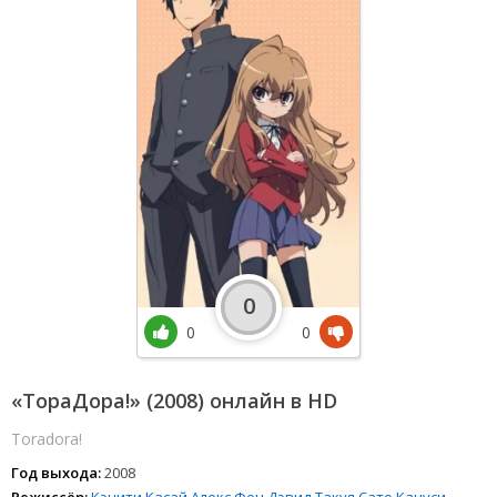
0
0
0
«ТораДора!» (2008) онлайн в HD
Toradora!
Год выхода:
2008