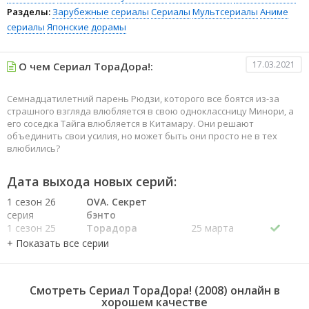
Разделы:
Зарубежные сериалы
Сериалы
Мультсериалы
Аниме
сериалы
Японские дорамы
17.03.2021
О чем Сериал ТораДора!:
Семнадцатилетний парень Рюдзи, которого все боятся из-за
страшного взгляда влюбляется в свою одноклассницу Минори, а
его соседка Тайга влюбляется в Китамару. Они решают
объединить свои усилия, но может быть они просто не в тех
влюбились?
Дата выхода новых серий:
1 сезон 26
OVA. Секрет
серия
бэнто
1 сезон 25
Торадора
25 марта
серия
2009
1 сезон 24
Признание
18 марта
серия
2009
1 сезон 23
Путь, который
11 марта
Смотреть Сериал ТораДора! (2008) онлайн в
серия
надо пройти
2009
хорошем качестве
1 сезон 22
Когда ты рядом
4 марта