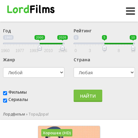
Год
Рейтинг
1960
2000
2026
0
5
10
1960
1977
1993
2010
2026
0
3
5
8
10
Жанр
Страна
Фильмы
НАЙТИ
Сериалы
Лордфильм
»
ТораДора!
Хорошее (HD)