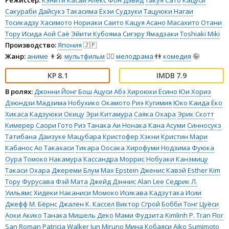
Режиссёр:
Кэнити Касай
Алекс Фон Дэвид
Такуя Сато
Кацуси
Сакураби
Дайсукэ Такасима
Ёхэи Судзуки
Тацуюки Нагаи
Тосикадзу Хасимото
Нориаки Саито
Кацуя Асано
Масахито Отани
Тору Исида
Аой Саё
Эйити Кубояма
Сигэру Ямадзаки
Toshiaki Miki
Производство:
Япония
🇯🇵
Жанр:
аниме
👩‍🎤
мультфильм
🧚‍♀️
мелодрама
👫
комедия
🤪
8.1
7.9
В ролях:
Джонни Йонг Бош
Ацуси Абэ
Хироюки Ёсино
Юи Хориэ
Дзюндзи Мадзима
Нобухико Окамото
Риэ Кугимия
Юко Каида
Ёко
Хикаса
Кадзуюки Окицу
Эри Китамура
Саяка Охара
Эрик Скотт
Кимерер
Саори Гото
Риэ Танака
Аи Нонака
Кана Асуми
Синносукэ
Татибана
Даизуке Мацубара
Кристофер Хэкни
Кристин Мари
Кабанос
Ао Такахаси
Тикара Оосака
Хирофуми Нодзима
Фуюка
Оура
Томоко Накамура
Кассандра Моррис
Нобуаки Канэмицу
Такаси Охара
Джереми Блум
Max Epstein
Дженис Кавэй
Esther Kim
Тору Фурусава
Фэй Мата
Джейд Дэннис
Alan Lee
Седрик Л.
Уильямс
Хидеки Наканиси
Момоко Исикава
Кадзутака Исии
Джефф М. Бёрнс
Джален К. Кассел
Виктор Сгрой
Бобби Тонг
Цуёси
Аоки
Акико Танака
Мишель Деко
Мами Фудзита
Kimlinh P. Tran
Flor
San Roman
Patricia Walker
Jun Miruno
Мина Кобаяси
Aiko Sumimoto