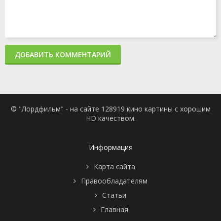
1 сезон 4
Выражение
22 октября
серия
лица в тот
2008
момент
1 сезон 3
Твоя песня
15 октября
серия
2008
1 сезон 2
Рюдзи и Тайга
8 октября
ДОБАВИТЬ КОММЕНТАРИЙ
серия
2008
1 сезон 1
Тигр и дракон
1 октября
серия
2008
1 сезон 0
Toradora SOS! 1
3 февраля
серия
2009
© "Лордфильм" - на сайте 128919 кино картины с хорошим
HD качеством.
Информация
Карта сайта
Правообладателям
Статьи
Главная