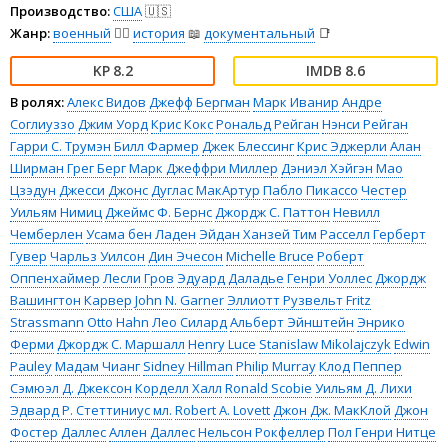
Производство:
США
🇺🇸
Жанр:
военный
👨‍✈️
история
📖
документальный
📑
8.2
8.6
В ролях:
Алекс Видов
Джефф Бергман
Марк Иванир
Андре
Соглиуззо
Джим Уорд
Крис Кокс
Рональд Рейган
Нэнси Рейган
Гарри С. Трумэн
Билл Фармер
Джек Блессинг
Крис Эджерли
Алан
Ширман
Грег Берг
Марк Джеффри Миллер
Дэниэл Хэйгэн
Мао
Цзэдун
Джесси Джонс
Дуглас МакАртур
Пабло Пикассо
Честер
Уильям Нимиц
Джеймс Ф. Бернс
Джордж С. Паттон
Невилл
Чемберлен
Усама бен Ладен
Эйдан Ханзей
Тим Расселл
Герберт
Гувер
Чарльз Уилсон
Дин Эчесон
Michelle Bruce
Роберт
Оппенхаймер
Лесли Гров
Эдуард Даладье
Генри Уоллес
Джордж
Вашингтон Карвер
John N. Garner
Эллиотт Рузвельт
Fritz
Strassmann
Otto Hahn
Лео Силард
Альберт Эйнштейн
Энрико
Ферми
Джордж С. Маршалл
Henry Luce
Stanislaw Mikolajczyk
Edwin
Pauley
Мадам Чианг
Sidney Hillman
Philip Murray
Клод Пеппер
Сэмюэл Д. Джексон
Корделл Халл
Ronald Scobie
Уильям Д. Лихи
Эдвард Р. Стеттиниус мл.
Robert A. Lovett
Джон Дж. МакКлой
Джон
Фостер Даллес
Аллен Даллес
Нельсон Рокфеллер
Пол Генри Нитце