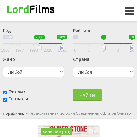
Год
Рейтинг
1960
2000
2026
0
5
10
1960
1977
1993
2010
2026
0
3
5
8
10
Жанр
Страна
Фильмы
НАЙТИ
Сериалы
Лордфильм
»
Нерассказанная история Соединенных Штатов Оливера Стоуна
Хорошее (HD)