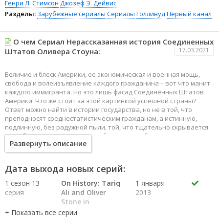
Генри Л. Стимсон
Джозеф Э. Дейвис
Разделы:
Зарубежные сериалы
Сериалы
Голливуд
Первый канал
О чем Сериал Нерассказанная история Соединенных
17.03.2021
Штатов Оливера Стоуна:
Величие и блеск Америки, ее экономическая и военная мощь,
свобода и волеизъявление каждого гражданина – вот что манит
каждого иммигранта. Но это лишь фасад Соединенных Штатов
Америки. Что же стоит за этой картинкой успешной страны?
Ответ можно найти в истории государства, но не в той, что
преподносят среднестатистическим гражданам, а истинную,
подлинную, без радужной пыли, той, что тщательно скрывается
от любопытных взглядов во избежание проблем.
Развернуть описание
Режиссер Оливер Стоун в сотрудничестве с историком Питером
Кузником пытается раскрыть глаза зрителям на реальные
события, сделавшие Америку значимой великой державой.
Дата выхода новых серий:
США стали могущественной и самой влиятельной страной мира,
они сыграли значимую роль во второй мировой войне,
1 сезон 13
On History: Tariq
1 января
разработали и осуществили выпуск ядерного оружия, вели
серия
Ali and Oliver
2013
бескомпромиссную войну во Вьетнаме, противостояли
Stone in
Советским войскам в Афганистане, и провели множество явных и
Conversation
тайных операций.