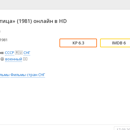
📖 История
🤪 Комедия
🎥 Короткометражка
🔪 Криминал
рама
🎼 Музыка
🧚‍♀️ Мультфильм
тица» (1981) онлайн в HD
л
👨‍💼 Новости
🎒 Приключения
a
ьное тв
👨‍👩‍👧‍👦 Семейный
⚽ Спорт
у
🤯 Триллер
😱 Ужасы
1981
6.3
6
астика
🤠 Фильм-нуар
🧝‍♂️ Фэнтези
о:
СССР
🇷🇺
СНГ
ония
😫
военный
👨‍✈️
льмы
Фильмы стран СНГ
17.03.2