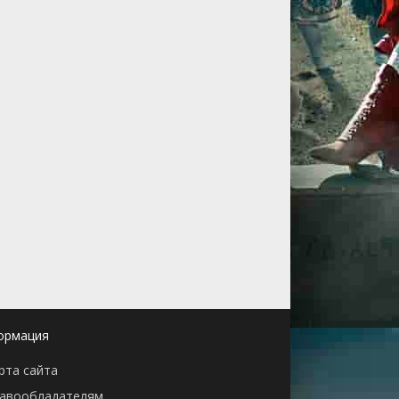
ормация
рта сайта
авообладателям