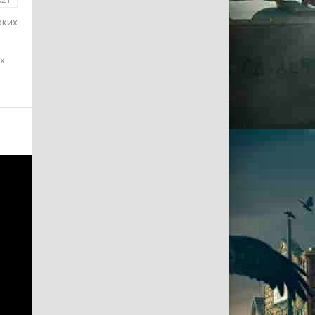
оких
х