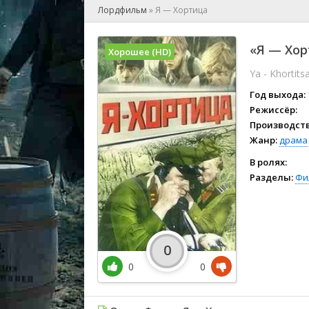
🎲 Игра
Лордфильм
»
Я — Хортица
🎙 Концерт
👫 Мелод
«Я — Хор
Хорошее (HD)
🕺 Мюзик
Ya - Khortits
👨‍💻 Реал
🎤 Ток-шо
Год выхода:
🧙‍♀️ Фант
Режиссёр:
Производств
🏅 Церем
Жанр:
драма
В ролях:
Разделы:
Фи
0
0
0