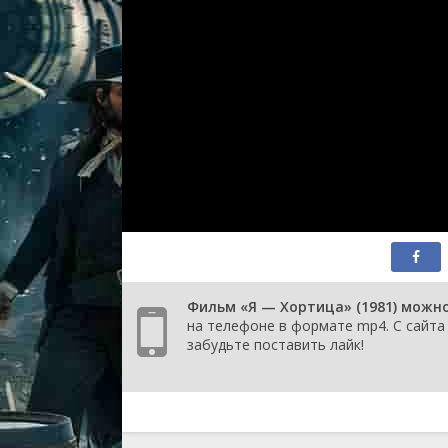
Фильм «Я — Хортица» (1981) можно
на телефоне в формате mp4. С сайта 
забудьте поставить лайк!