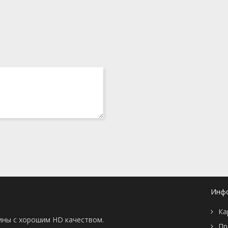
Инф
Ка
тины с хорошим HD качеством.
Пр