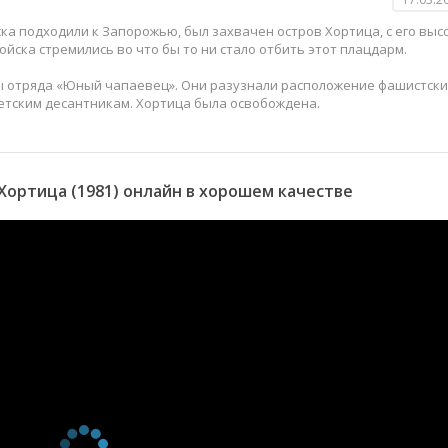
ска подходили к Запорожью, был захвачен остров Хортица, с его выс
йска стремились во что бы то ни стало отбить этот плацдарм.
 отряда «Юный чапаевец». Они разузнали расположение фашистски
етским десантникам. Хортица была освобождена.
ортица (1981) онлайн в хорошем качестве