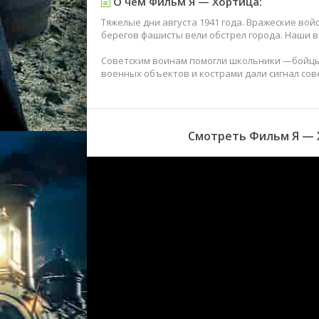
О чем Фильм Я — Хортица:
Тяжелые дни августа 1941 года. Вражеские вой
берегов фашисты вели обстрел города. Наши во
Советским воинам помогли школьники —бойцы
военных объектов и кострами дали сигнал сов
Смотреть Фильм Я — Х