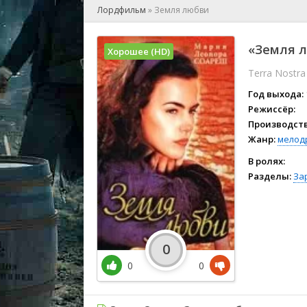
🎲 Игра
Лордфильм
»
Земля любви
🎙 Концерт
👫 Мелод
«Земля л
Хорошее (HD)
🕺 Мюзик
Terra Nostra
👨‍💻 Реал
🎤 Ток-шо
Год выхода:
🧙‍♀️ Фант
Режиссёр:
Производств
🏅 Церем
Жанр:
мелод
В ролях:
Разделы:
За
0
0
0