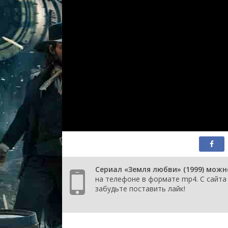
Сериал «Земля любви» (1999) можн
на телефоне в формате mp4. С сайта 
забудьте поставить лайк!