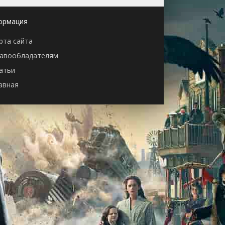
ормация
рта сайта
авообладателям
атьи
авная