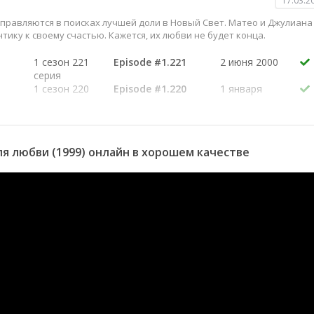
17.03.2
отправляются в поисках лучшей доли в Новый Свет. Матео и Джулиана
нтику к своему счастью. Кажется, их любви не будет конца.
1 сезон 221
Episode #1.221
2 июня 2000
серия
1 сезон 220
Episode #1.220
1 января
серия
1999
1 сезон 219
Episode #1.219
1 января
серия
1999
1 сезон 218
Episode #1.218
1 января
я любви (1999) онлайн в хорошем качестве
серия
1999
1 сезон 217
Episode #1.217
1 января
серия
1999
1 сезон 216
Episode #1.216
1 января
серия
1999
1 сезон 215
Episode #1.215
1 января
серия
1999
1 сезон 214
Episode #1.214
1 января
серия
1999
1 сезон 213
Episode #1.213
1 января
серия
1999
1 сезон 212
Episode #1.212
1 января