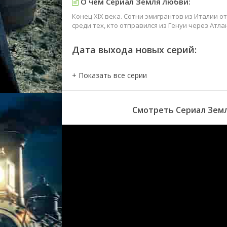
О чем Сериал Земля любви:
Конец XIX века. Сотни эмигрантов из Италии 
среди тех, кто отправился из Генуи через Атла
Дата выхода новых серий:
Смотреть Сериал Земл