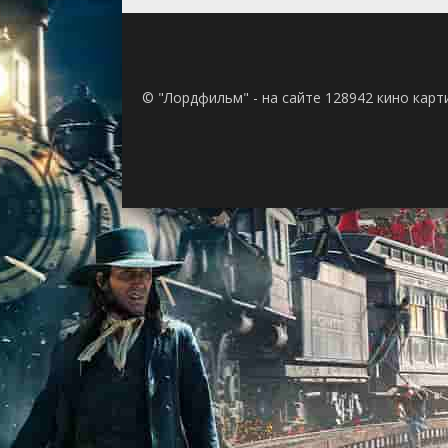
© "Лордфильм" - на сайте 128942 кино кар