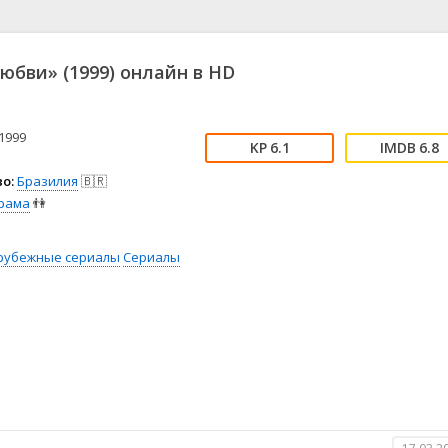
📖 История
🤪 Комедия
🎥 Короткометражка
🔪 Криминал
рама
🎼 Музыка
🧚‍♀️ Мультфильм
юбви» (1999) онлайн в HD
л
👨‍💼 Новости
🎒 Приключения
ьное тв
👨‍👩‍👧‍👦 Семейный
⚽ Спорт
у
🤯 Триллер
😱 Ужасы
1999
6.1
6.8
астика
🤠 Фильм-нуар
🧝‍♂️ Фэнтези
о:
Бразилия
🇧🇷
ония
рама
👫
рубежные сериалы
Сериалы