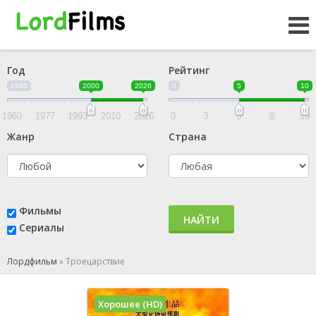
Год
Рейтинг
1960
2000
2026
0
5
10
1960
1977
1993
2010
2026
0
3
5
8
10
Жанр
Страна
Фильмы
НАЙТИ
Сериалы
Лордфильм
»
Троецарствие
Хорошее (HD)