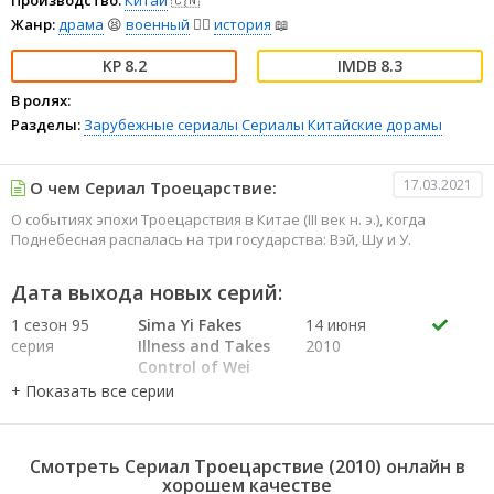
Жанр:
драма
😫
военный
👨‍✈️
история
📖
8.2
8.3
В ролях:
Разделы:
Зарубежные сериалы
Сериалы
Китайские дорамы
17.03.2021
О чем Сериал Троецарствие:
О событиях эпохи Троецарствия в Китае (III век н. э.), когда
Поднебесная распалась на три государства: Вэй, Шу и У.
Дата выхода новых серий:
1 сезон 95
Sima Yi Fakes
14 июня
серия
Illness and Takes
2010
Control of Wei
1 сезон 94
The Chancellor's
14 июня
серия
Death at
2010
Wuzhang Plains
1 сезон 93
Sima Yi Is Saved
14 июня
Смотреть Сериал Троецарствие (2010) онлайн в
серия
by a Downpour
2010
хорошем качестве
at Shangfang