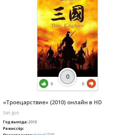
0
0
0
«Троецарствие» (2010) онлайн в HD
San guo
Год выхода:
2010
Режиссёр:
Производство:
Китай
🇨🇳