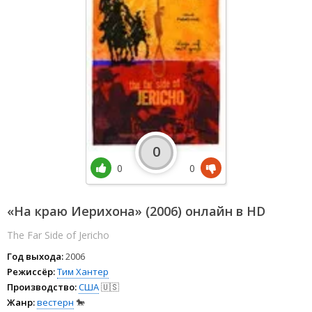
0
0
0
«На краю Иерихона» (2006) онлайн в HD
The Far Side of Jericho
Год выхода:
2006
Режиссёр:
Тим Хантер
Производство:
США
🇺🇸
Жанр:
вестерн
🐎