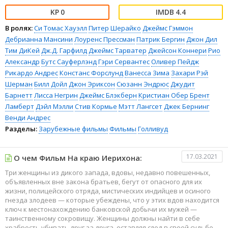
0
4.4
В ролях:
Си Томас Хауэлл
Питер Шерайко
Джеймс Гэммон
Дебрианна Мансини
Лоуренс Прессман
Патрик Бергин
Джон Дил
Тим ДиКей
Дж.Д. Гарфилд
Джеймс Тарватер
Джейсон Коннери
Рио
Александр
Бутс Сауферлэнд
Гэри Сервантес
Оливер Пейдж
Рикардо Андрес
Констанс Форслунд
Ванесса Зима
Захари Рэй
Шерман
Билл Дойл
Джон Эриксон
Сюзанн Эндрюс
Джудит
Барнетт
Лисса Негрин
Джеймс Блэкберн
Кристиан Обер
Брент
Ламберт
Дэйл Мэлли
Стив Кормье
Мэтт Лангсет
Джек Бернинг
Венди Андрес
Разделы:
Зарубежные фильмы
Фильмы
Голливуд
17.03.2021
О чем Фильм На краю Иерихона:
Три женщины из дикого запада, вдовы, недавно повешенных,
объявленных вне закона братьев, бегут от опасного для их
жизни, полицейского отряда, мистических индийцев и осиного
гнезда злодеев — которые убеждены, что у этих вдов находится
ключ к местонахождению банковской добычи их мужей —
таинственному сокровищу. Женщины должны найти в себе
храбрость убивать друг за друга, оставляя след в своей судьбе.