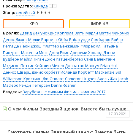
Производство:
Канада
🇨🇦
Жанр:
семейный
👨‍👩‍👧‍👦
0
4.5
В ролях:
Дэвид ДеЛуис
Крис Коппола
Зигги Марли
Мэтти Финочио
Денис Джонс
Молли Барнетт
Обба Бабатунде
Ломбардо Бойяр
Регги Де Леон
Джош Флиттер
Бенжамин Флорес мл.
Татьяна
Гьюдгэст
Макензи Мосс
Джед Риис
Джереми Ховард
Дэнни
Вудберн
Майкл Тиган
Джон Ратценбергер
Стив Валентайн
Мэдисон Петтис
Кейтлин Мехер
Джонатан Мангум
Brian Hull
Денисс Шварц
Дэнис Корбетт
Иоланда Корбетт
Mackenzie Sol
Williamson
Кристиан Дж. Стюарт
Cameron Hughes
Адель Жак
Jacob
Macleod
Рэнди Петерсен
Danni Rosner
Разделы:
Зарубежные фильмы
Фильмы
Фильмы 2017
О чем Фильм Звездный щенок: Вместе быть лучше:
17.03.2021
Смотреть Фильм Звездный щенок: Вместе быть