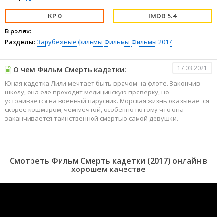
0
5.4
В ролях:
Разделы:
Зарубежные фильмы
Фильмы
Фильмы 2017
17.03.2021
О чем Фильм Смерть кадетки:
Юная кадетка Лили мечтает быть врачом на флоте. Закончив
школу, она еле проходит медицинскую проверку, но
устраивается на военный парусник. Морская жизнь оказывается
скорее кошмаром, чем мечтой, особенно потому что она
заканчивается таинственной смертью самой девушки.
Смотреть Фильм Смерть кадетки (2017) онлайн в
хорошем качестве