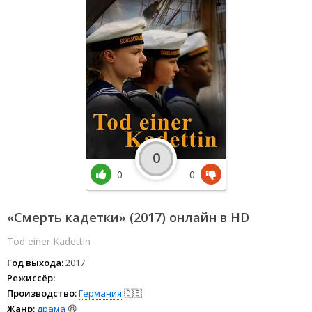
0
0
0
«Смерть кадетки» (2017) онлайн в HD
Tod einer Kadettin
Год выхода:
2017
Режиссёр:
Производство:
Германия
🇩🇪
Жанр:
драма
😫