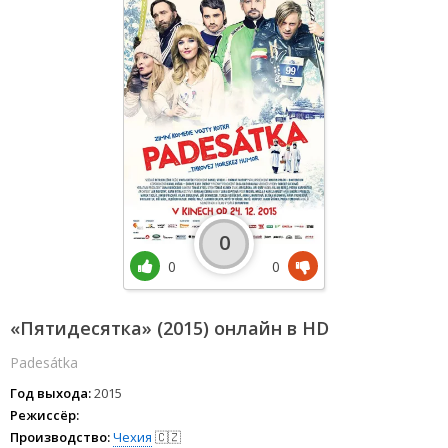
0
0
0
«Пятидесятка» (2015) онлайн в HD
Padesátka
Год выхода:
2015
Режиссёр:
Производство:
Чехия
🇨🇿