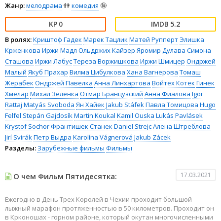
Жанр:
мелодрама
👫
комедия
🤪
0
5.2
В ролях:
Криштоф Гадек
Марек Тацлик
Матей Рупперт
Элишка
Крженкова
Иржи Мадл
Ольдржих Кайзер
Яромир Дулава
Симона
Сташова
Иржи Лабус
Тереза Воржишкова
Иржи Шмицер
Ондржей
Малый
Якуб Прахар
Вилма Цибулкова
Хана Вагнерова
Томаш
Жерабек
Ондржей Павелка
Анна Линхартова
Войтех Котек
Гинек
Хмелар
Михал Зеленка
Отмар Бранцузский
Анна Фиалова
Igor
Rattaj
Matyás Svoboda
Ян Хайек
Jakub Stáfek
Павла Томицова
Hugo
Felfel
Stepán Gajdosík
Martin Koukal
Kamil Ouska
Lukás Pavlásek
Krystof Sochor
Франтишек Станек
Daniel Strejc
Алена Штреблова
Jirí Svirák
Петр Выдра
Karolína Vágnerová
Jakub Zácek
Разделы:
Зарубежные фильмы
Фильмы
17.03.2021
О чем Фильм Пятидесятка:
Ежегодно в День Трех Королей в Чехии проходит большой
лыжный марафон протяженностью в 50 километров. Проходит он
в Крконошах - горном районе, который окутан многочисленными