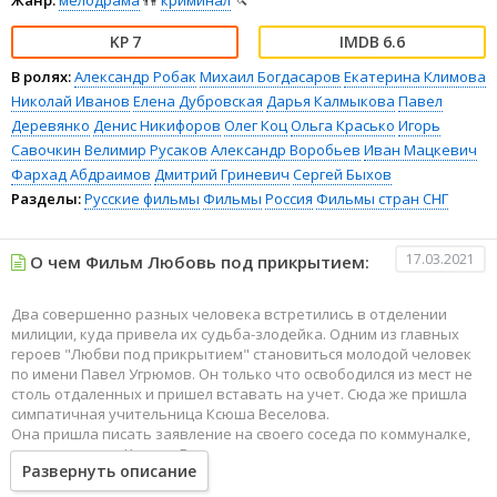
Жанр:
мелодрама
👫
криминал
🔪
7
6.6
В ролях:
Александр Робак
Михаил Богдасаров
Екатерина Климова
Николай Иванов
Елена Дубровская
Дарья Калмыкова
Павел
Деревянко
Денис Никифоров
Олег Коц
Ольга Красько
Игорь
Савочкин
Велимир Русаков
Александр Воробьев
Иван Мацкевич
Фархад Абдраимов
Дмитрий Гриневич
Сергей Быхов
Разделы:
Русские фильмы
Фильмы
Россия
Фильмы стран СНГ
17.03.2021
О чем Фильм Любовь под прикрытием:
Два совершенно разных человека встретились в отделении
милиции, куда привела их судьба-злодейка. Одним из главных
героев "Любви под прикрытием" становиться молодой человек
по имени Павел Угрюмов. Он только что освободился из мест не
столь отдаленных и пришел вставать на учет. Сюда же пришла
симпатичная учительница Ксюша Веселова.
Она пришла писать заявление на своего соседа по коммуналке,
которого зовут Костик. Все дело в том, что этот мужчина
Развернуть описание
постоянно крадет ее вещи. И последней каплей стала флешка с
ценным материалом. Ксюша приняла Павла за оперативника, а